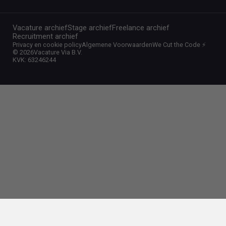
Vacature archief
Stage archief
Freelance archief
Recruitment archief
Privacy en cookie policy
Algemene Voorwaarden
We Cut the Code ⚡️
©
2026
Vacature Via B.V.
KVK: 63246244