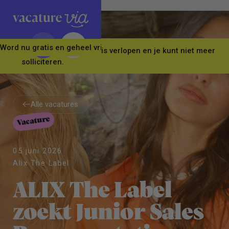
Word nu gratis en geheel vrijblijvend lid van ons Vacature Via 
Let op! Deze vacature is verlopen en je kunt niet meer
solliciteren.
Alle vacatures
Vacature
Alle vacatures
05 juni 2026
Alix The Label
ALIX The Label
zoekt Junior Sales