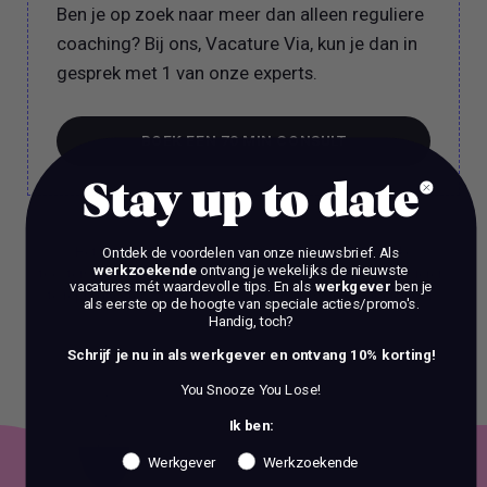
Ben je op zoek naar meer dan alleen reguliere
coaching? Bij ons, Vacature Via, kun je dan in
gesprek met 1 van onze experts.
BOEK EEN 70 MIN CONSULT
Stay up to date
BOEK EEN 70 MIN CONSULT
Het is verboden om zonder voorafgaande schriftelijke
Ontdek de voordelen van onze nieuwsbrief.
Als
werkzoekende
ontvang je wekelijks de nieuwste
toestemming content en informatie van deze website te kopiëren,
vacatures mét waardevolle tips. En als
werkgever
ben je
te reproduceren of te gebruiken voor commerciële doeleinden.
als eerste op de hoogte van speciale acties/promo's.
Handig, toch?
Schrijf je nu in als werkgever en ontvang 10% korting!
You Snooze You Lose!
Ik ben:
Werkgever
Werkzoekende