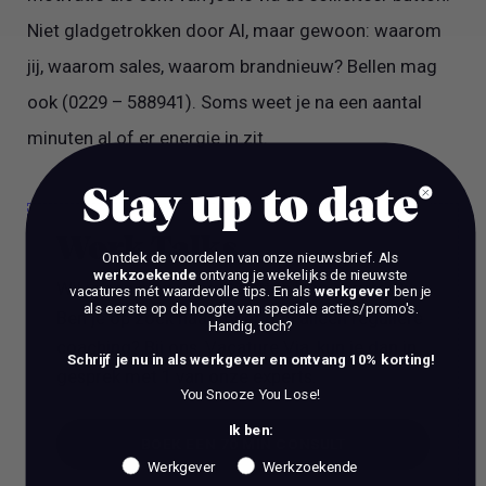
Niet gladgetrokken door AI, maar gewoon: waarom
jij, waarom sales, waarom brandnieuw? Bellen mag
ook (0229 – 588941). Soms weet je na een aantal
minuten al of er energie in zit.
Stay up to date
Work Talks
Ontdek de voordelen van onze nieuwsbrief.
Als
werkzoekende
ontvang je wekelijks de nieuwste
Wil je een stap vooruit zetten in je carrière?
vacatures mét waardevolle tips. En als
werkgever
ben je
als eerste op de hoogte van speciale acties/promo's.
Ben je op zoek naar meer dan alleen reguliere
Handig, toch?
coaching? Bij ons, Vacature Via, kun je dan in
Schrijf je nu in als werkgever en ontvang 10% korting!
gesprek met 1 van onze experts.
You Snooze You Lose!
Ik ben:
BOEK EEN 70 MIN CONSULT
Werkgever
Werkzoekende