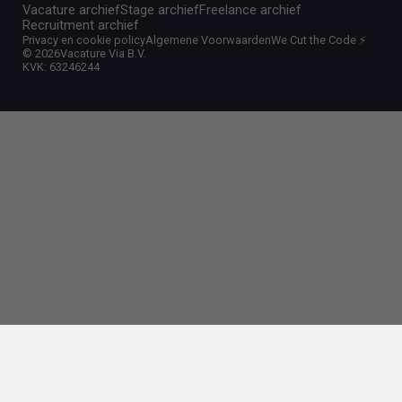
Vacature archief
Stage archief
Freelance archief
Recruitment archief
Privacy en cookie policy
Algemene Voorwaarden
We Cut the Code ⚡️
©
2026
Vacature Via B.V.
KVK: 63246244