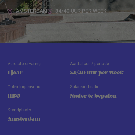
AMSTERDAM
34/40 UUR PER WEEK
Vereiste ervaring
Aantal uur / periode
1 jaar
34/40 uur per week
Opleidingsniveau
Salarisindicatie
HBO
Nader te bepalen
Standplaats
Amsterdam