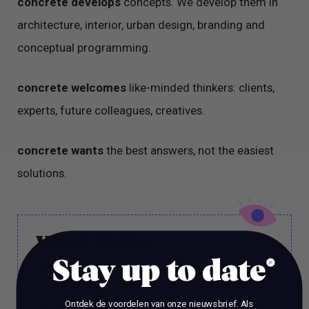
concrete develops
concepts. We develop them in
architecture, interior, urban design, branding and
conceptual programming.
concrete welcomes
like-minded thinkers: clients,
experts, future colleagues, creatives.
concrete wants
the best answers, not the easiest
solutions.
Work Talks
Stay up to date
Wil je een stap vooruit zetten in je carrière?
Ben je op zoek naar meer dan alleen reguliere
Ontdek de voordelen van onze nieuwsbrief.
Als
coaching? Bij ons, Vacature Via, kun je dan in