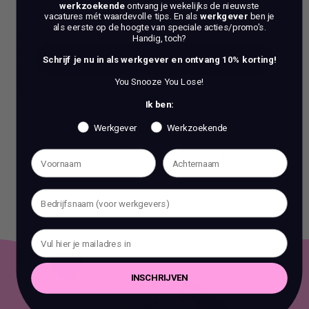
werkzoekende
ontvang je wekelijks de nieuwste
gesprek met 1 van onze experts.
vacatures mét waardevolle tips. En als
werkgever
ben je
als eerste op de hoogte van speciale acties/promo's.
Handig, toch?
BOEK EEN 70 MIN CONSULT
Schrijf je nu in als werkgever en ontvang 10% korting!
You Snooze You Lose!
BOEK EEN 70 MIN CONSULT
Ik ben:
Werkgever
Werkzoekende
Het is verboden om zonder voorafgaande schriftelijke
toestemming content en informatie van deze website te kopiëren,
te reproduceren of te gebruiken voor commerciële doeleinden.
INSCHRIJVEN