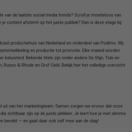
gte van de laatste social media trends? Scroll je moeiteloos van
e je content afstemt op het juiste publiek? Dan is deze stage bij
dcast productiehuis van Nederland en onderdeel van Podimo. Wij
ptontwikkeling en productie tot promotie. Elke maand worden
 beluisterd. Bekende titels zijn onder andere De Stijn, Tobi en
 Russo & Rhode en Grof Geld. Bekijk hier het volledige overzicht
eel uit van het marketingteam. Samen zorgen we ervoor dat onze
a zichtbaar zijn op de juiste plekken. Je leert hoe je met slimme
en bereikt — en gaat daar ook zelf mee aan de slag!