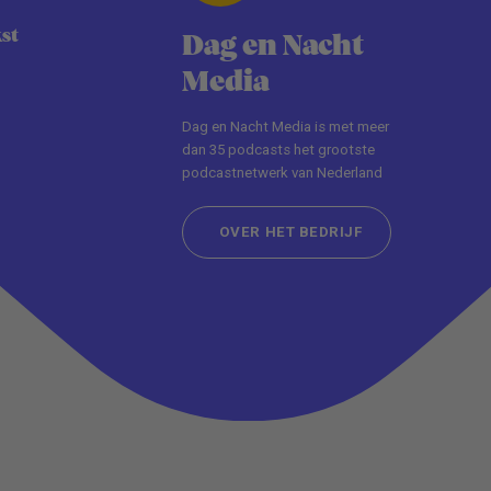
kst
Dag en Nacht
Media
Dag en Nacht Media is met meer
dan 35 podcasts het grootste
podcastnetwerk van Nederland
OVER HET BEDRIJF
OVER HET BEDRIJF