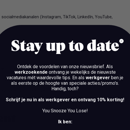
socialmediakanalen (Instagram, TikTok, LinkedIn, YouTube,
aagt
Stay up to date
n
Ontdek de voordelen van onze nieuwsbrief.
Als
beeldcontent maakt (bijvoorbeeld met je telefoon)
werkzoekende
ontvang je wekelijks de nieuwste
vacatures mét waardevolle tips. En als
werkgever
ben je
en Nacht-kanalen én bij de promotie van onze shows
als eerste op de hoogte van speciale acties/promo's.
Handig, toch?
 realiseren van creatieve ideeën
Schrijf je nu in als werkgever en ontvang 10% korting!
You Snooze You Lose!
bent
Ik ben: