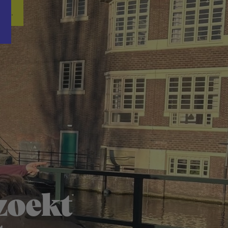
Word nu gratis en geheel vrijblijvend lid van ons Vacature Via netwer
ren.
zoekt