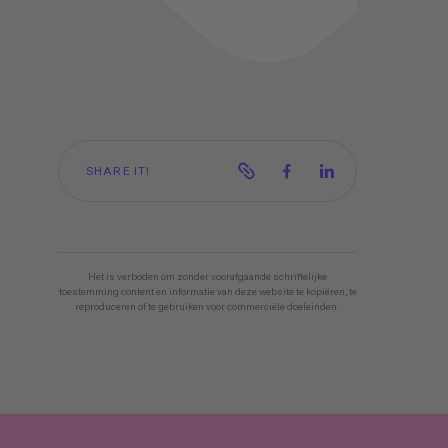
SHARE IT!
Het is verboden om zonder voorafgaande schriftelijke
toestemming content en informatie van deze website te kopiëren, te
reproduceren of te gebruiken voor commerciële doeleinden.