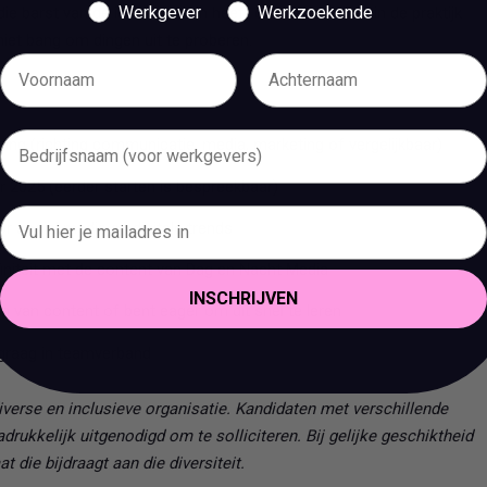
Werkgever
Werkzoekende
t die barst van de ideeën en zin heeft om het vak écht in de praktijk
 niet bang om dingen uit te proberen.
ing (richting communicatie, media, marketing of vergelijkbaar)
 2025 (eerder starten is bespreekbaar)
r social media en digitale trends
initeit met de content van Dag en Nacht Media
INSCHRIJVEN
n van content of bent eager om dit snel te leren
 graag in teamverband
verse en inclusieve organisatie. Kandidaten met verschillende
rukkelijk uitgenodigd om te solliciteren. Bij gelijke geschiktheid
 die bijdraagt aan die diversiteit.