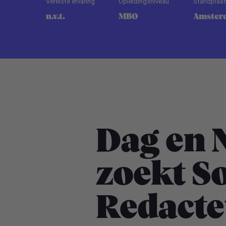
Vereiste ervaring
Opleidingsniveau
Standplaa
n.v.t.
MBO
Amster
Dag en 
zoekt S
Redacte