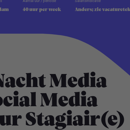
ts
Aantal uur / periode
Salarisindicatie
dam
40 uur per week
Anders; zie vacaturete
Nacht Media
ocial Media
ur Stagiair(e)