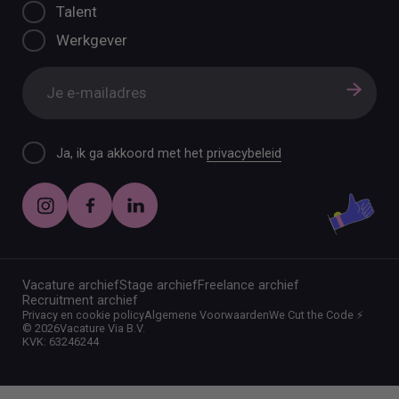
Talent
Werkgever
Ja, ik ga akkoord met het
privacybeleid
Vacature archief
Stage archief
Freelance archief
Recruitment archief
Privacy en cookie policy
Algemene Voorwaarden
We Cut the Code ⚡️
©
2026
Vacature Via B.V.
KVK: 63246244