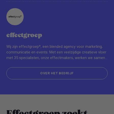
effectgroep
Wij zijn effectgroep*, een blended agency voor marketing,
communicatie en events. Met een veelzijdige creatieve vloer
met 35 specialisten, onze effectmakers, werken we samen
aan het succes van merken van nu. Van merkstrategie tot
conceptcreatie en productie van content. Ons team bestaat
OVER HET BEDRIJF
uit seniors die begrijpen waar merken vandaan komen en
young professionals die weten waar merken naartoe
OVER HET BEDRIJF
moeten.