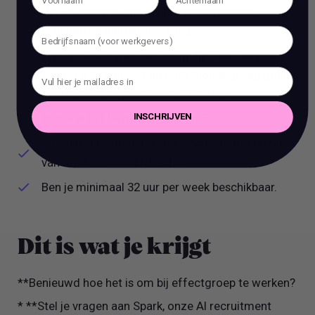
Heb je ervaring met projectmanagement,
planning en budgetbewaking.
Weet je welke partijen nodig zijn om een event
tot leven te brengen en onderhoudt graag goede
relaties met leveranciers en locaties.
INSCHRIJVEN
Ben je in het bezit van rijbewijs B.
Woon je bij voorkeur binnen een half uur reizen
van ons kantoor in Utrecht.
Ben je minimaal 32 uur per week beschikbaar.
Dit is wat je krijgt
**Benieuwd hoe het is om bij effectgroep te werken?
* **Stel je vragen aan Spark, onze AI recruitment