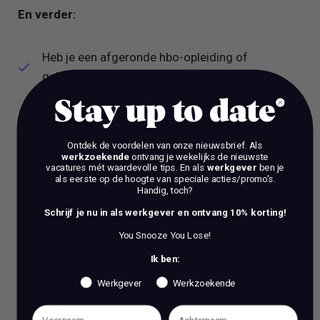
En verder:
Heb je een afgeronde hbo-opleiding of
gelijkwaardig werk- en denkniveau.
Heb je minimaal 5 jaar ervaring in de
Stay up to date
eventbranche, waarvan minimaal 3 jaar aan
bureauzijde.
Ontdek de voordelen van onze nieuwsbrief.
Als
werkzoekende
ontvang je wekelijks de nieuwste
Heb je aantoonbare ervaring met het zelfstandig
vacatures mét waardevolle tips. En als
werkgever
ben je
als eerste op de hoogte van speciale acties/promo's.
organiseren en uitvoeren van events.
Handig, toch?
Beschik je over sterke adviesvaardigheden: je
Schrijf je nu in als werkgever en ontvang 10% korting!
kunt situaties goed analyseren, een helder en
You Snooze You Lose!
onderbouwd advies formuleren en anderen
Ik ben:
overtuigen van jouw inzichten. Je schakelt
Werkgever
Werkzoekende
moeiteloos tussen operationeel en tactisch
niveau.