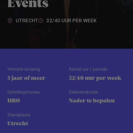
Events
UTRECHT
32/40 UUR PER WEEK
Vereiste ervaring
Aantal uur / periode
5 jaar of meer
32/40 uur per week
Opleidingsniveau
Salarisindicatie
HBO
Nader te bepalen
Standplaats
Utrecht