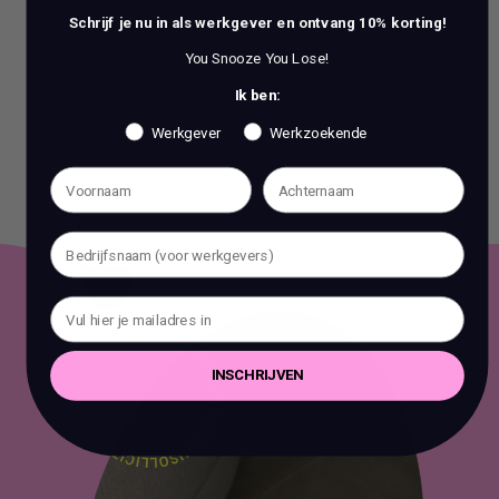
BOEK EEN 70 MIN CONSULT
Schrijf je nu in als werkgever en ontvang 10% korting!
You Snooze You Lose!
Het is verboden om zonder voorafgaande schriftelijke
toestemming content en informatie van deze website te kopiëren,
Ik ben:
te reproduceren of te gebruiken voor commerciële doeleinden.
Werkgever
Werkzoekende
INSCHRIJVEN