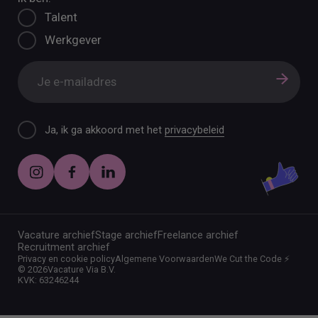
Talent
Werkgever
Ja, ik ga akkoord met het
privacybeleid
Vacature archief
Stage archief
Freelance archief
Recruitment archief
Privacy en cookie policy
Algemene Voorwaarden
We Cut the Code ⚡️
©
2026
Vacature Via B.V.
KVK: 63246244