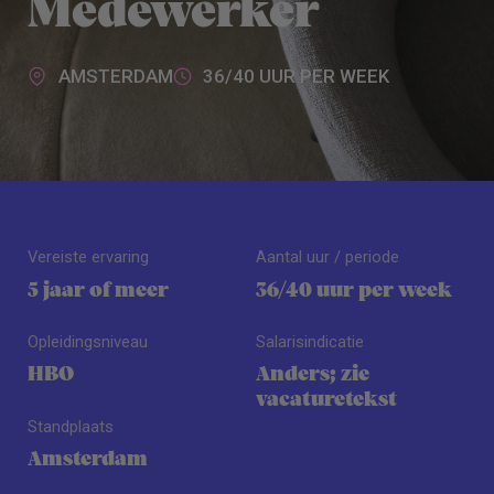
Medewerker
AMSTERDAM
36/40 UUR PER WEEK
Vereiste ervaring
Aantal uur / periode
5 jaar of meer
36/40 uur per week
Opleidingsniveau
Salarisindicatie
HBO
Anders; zie
vacaturetekst
Standplaats
Amsterdam