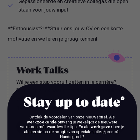
Gepassioneerde en creatieve collega’s die open
staan voor jouw input
**Enthousiast?! **Stuur ons jouw CV en een korte
motivatie en we leren je graag kennen!
Work Talks
Wil je een stap vooruit zetten in je carrière?
Ben je op zoek naar meer dan alleen reguliere
coaching? Bij ons, Vacature Via, kun je dan in
Stay up to date
gesprek met 1 van onze experts.
Ontdek de voordelen van onze nieuwsbrief.
Als
werkzoekende
ontvang je wekelijks de nieuwste
BOEK EEN 70 MIN CONSULT
vacatures mét waardevolle tips. En als
werkgever
ben je
als eerste op de hoogte van speciale acties/promo's.
Handig, toch?