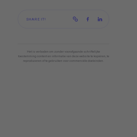
SHARE IT!
Het is verboden om zonder voorafgaande schriftelijke
toestemming content en informatie van deze website te kopiëren, te
reproduceren of te gebruiken voor commerciële doeleinden.