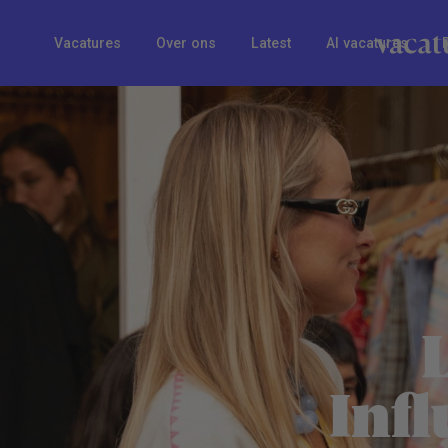
Vacatures
Over ons
Latest
AI vacatures
Inf