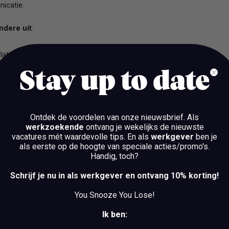
icatie.
dere uit
:
ties met zowel influencers als pers
Stay up to date
 influencer-, pers- en consumentenevenementen
nt, online en op sociale media
ingen, van gifting tot betaalde samenwerkingen
Ontdek de voordelen van onze nieuwsbrief.
Als
werkzoekende
ontvang je wekelijks de nieuwste
ren van resultaten
vacatures mét waardevolle tips. En als
werkgever
ben je
als eerste op de hoogte van speciale acties/promo's.
atieve concepten voor online content en campagnes.
Handig, toch?
tie & editing
Schrijf je nu in als werkgever en ontvang 10% korting!
lmediakanalen, inclusief contentplanning en community
You Snooze You Lose!
Ik ben:
ën en het versterken van de online merkidentiteit.