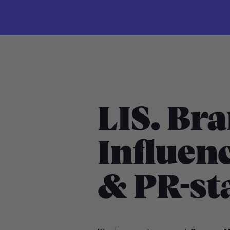
LIS. Br
Influen
& PR-st