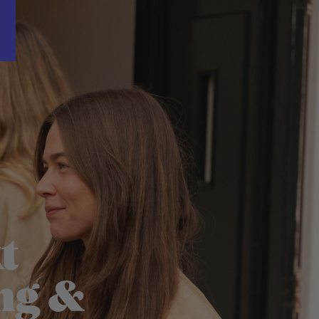
Word nu gratis en geheel vrijblijvend lid van ons Vacature Via netwer
t
ng &