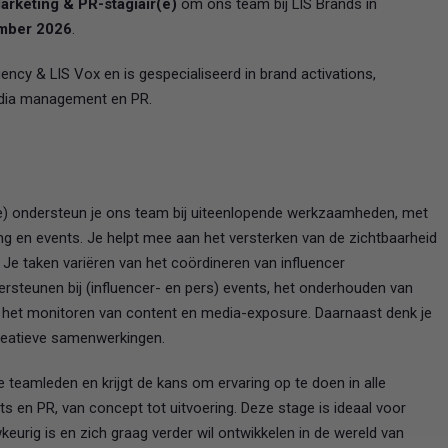
arketing & PR-stagiair(e)
om ons team bij LIS Brands in
mber 2026
.
gency & LIS Vox en is gespecialiseerd in brand activations,
media management en PR.
r(e) ondersteun je ons team bij uiteenlopende werkzaamheden, met
ng en events. Je helpt mee aan het versterken van de zichtbaarheid
e taken variëren van het coördineren van influencer
ersteunen bij (influencer- en pers) events, het onderhouden van
 het monitoren van content en media-exposure. Daarnaast denk je
creatieve samenwerkingen.
teamleden en krijgt de kans om ervaring op te doen in alle
ts en PR, van concept tot uitvoering. Deze stage is ideaal voor
keurig is en zich graag verder wil ontwikkelen in de wereld van