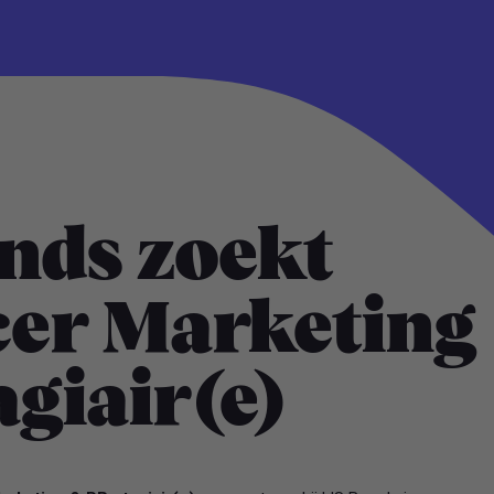
ands zoekt
cer Marketing
agiair(e)