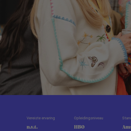
Vereiste ervaring
Opleidingsniveau
Stan
n.v.t.
HBO
Am