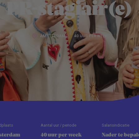
PR-stagiair(e)
AMSTERDAM
40 UUR PER WEEK
dplaats
Aantal uur / periode
Salarisindicatie
sterdam
40 uur per week
Nader te bepal