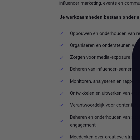
influencer marketing, events en commun
Je werkzaamheden bestaan onder an
Opbouwen en onderhouden van rela
Organiseren en ondersteunen van
Zorgen voor media-exposure in pri
Beheren van influencer-samenwerk
Monitoren, analyseren en rapporte
Ontwikkelen en uitwerken van cre
Verantwoordelijk voor contentcrea
Beheren en onderhouden van socia
engagement.
Meedenken over creatieve strategie