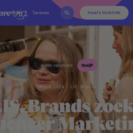
FAQ
Inschrijven
Contact
Recruitment
Tarieven
PLAATS VACATURE
PLAATS VACATURE
Stage
Alle vacatures
Alle vacatures
18 juni 2026
•
LIS. Brands
LIS. Brands zoek
luencer Marketi