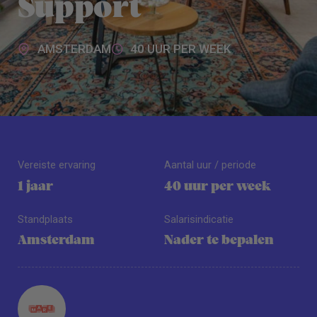
Support
AMSTERDAM
40 UUR PER WEEK
Vereiste ervaring
Aantal uur / periode
1 jaar
40 uur per week
Standplaats
Salarisindicatie
Amsterdam
Nader te bepalen