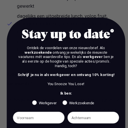
gewerkt
dagelijks een uitgebreide lunch, volop fruit,
drankjes en lekkere (gezonde) snacks om je
Stay up to date
energiek de dag door te loodsen;
een marktconform salaris van €2.700 - €3.000
Ontdek de voordelen van onze nieuwsbrief.
Als
bruto/maand én goede secundaire
werkzoekende
ontvang je wekelijks de nieuwste
arbeidsvoorwaarden
vacatures mét waardevolle tips. En als
werkgever
ben je
als eerste op de hoogte van speciale acties/promo's.
Handig, toch?
Klaar om bij te dragen aan onderzoeken met
Schrijf je nu in als werkgever en ontvang 10% korting!
betekenis?
You Snooze You Lose!
Ik ben:
Enthousiast geworden? Overtuig ons dan, stuur je CV
Werkgever
Werkzoekende
én korte motivatiebrief via de solliciteer button naar
ons op. Wil je meer weten over MARE of de functie?