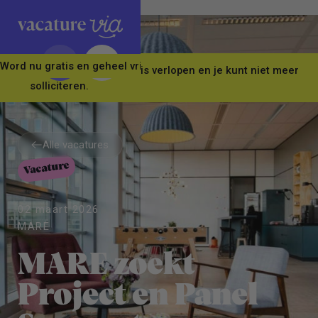
Word nu gratis en geheel vrijblijvend lid van ons Vacature Via 
Let op! Deze vacature is verlopen en je kunt niet meer
solliciteren.
Alle vacatures
Vacature
Alle vacatures
02 maart 2026
MARE
MARE zoekt
Project en Panel