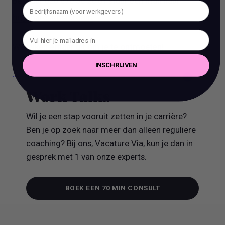
Bel naar 020 670 50 20 of stuur een mail naar
hr@mare.amsterdam
We kijken ernaar uit om je te ontmoeten!
INSCHRIJVEN
Work Talks
Wil je een stap vooruit zetten in je carrière?
Ben je op zoek naar meer dan alleen reguliere
coaching? Bij ons, Vacature Via, kun je dan in
gesprek met 1 van onze experts.
BOEK EEN 70 MIN CONSULT
BOEK EEN 70 MIN CONSULT