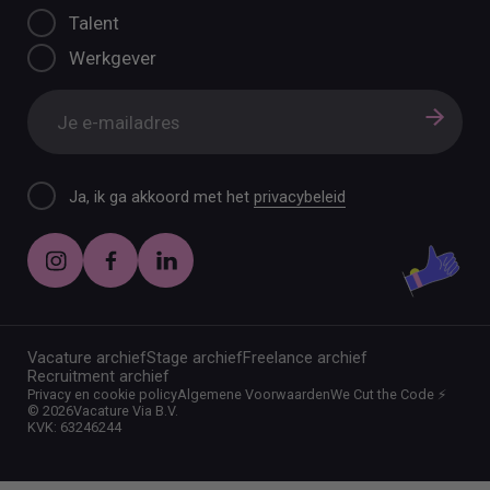
Talent
Werkgever
Ja, ik ga akkoord met het
privacybeleid
Vacature archief
Stage archief
Freelance archief
Recruitment archief
Privacy en cookie policy
Algemene Voorwaarden
We Cut the Code ⚡️
©
2026
Vacature Via B.V.
KVK: 63246244