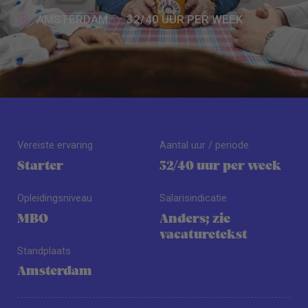
AMSTERDAM
32/40 UUR PER WEEK
Vereiste ervaring
Aantal uur / periode
Starter
32/40 uur per week
Opleidingsniveau
Salarisindicatie
MBO
Anders; zie
vacaturetekst
Standplaats
Amsterdam