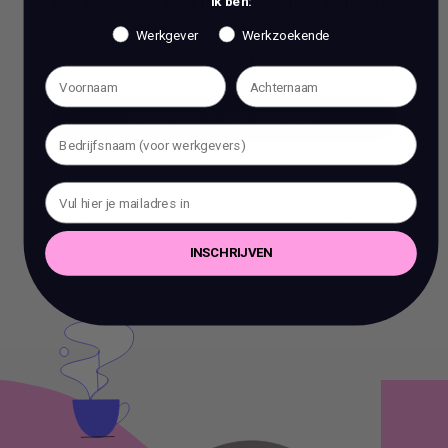
Ben je op zoek naar meer dan alleen reguliere
Ik ben:
coaching? Bij ons, Vacature Via, kun je dan in
Werkgever
Werkzoekende
gesprek met 1 van onze experts.
BOEK EEN 70 MIN CONSULT
BOEK EEN 70 MIN CONSULT
Het is verboden om zonder voorafgaande schriftelijke
toestemming content en informatie van deze website te kopiëren,
INSCHRIJVEN
te reproduceren of te gebruiken voor commerciële doeleinden.