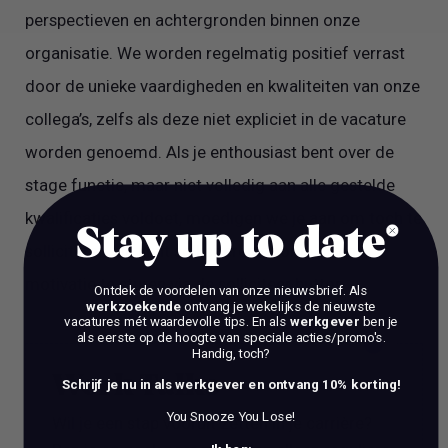
perspectieven en achtergronden binnen onze
organisatie. We worden regelmatig positief verrast
door de unieke vaardigheden en kwaliteiten van onze
collega’s, zelfs als deze niet expliciet in de vacature
worden genoemd. Als je enthousiast bent over de
stage functie, maar niet volledig aan alle gestelde
kwalificaties voldoet, moedigen we je aan om toch te
Stay up to date
solliciteren. Je kunt solliciteren door je cv en
motivatie te sturen via de solliciteer button.
Ontdek de voordelen van onze nieuwsbrief.
Als
werkzoekende
ontvang je wekelijks de nieuwste
vacatures mét waardevolle tips. En als
werkgever
ben je
als eerste op de hoogte van speciale acties/promo's.
Handig, toch?
Work Talks
Schrijf je nu in als werkgever en ontvang 10% korting!
You Snooze You Lose!
Wil je een stap vooruit zetten in je carrière?