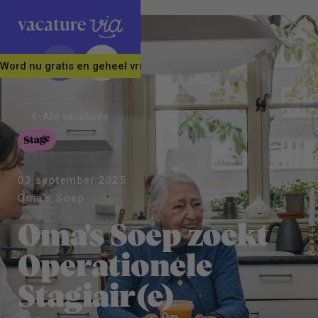
Word nu gratis en geheel vrijblijvend lid van ons Vacature Via 
Alle vacatures
Stage
Alle vacatures
03 september 2025
Oma's Soep
Oma's Soep zoekt
Operationele
Stagiair(e)