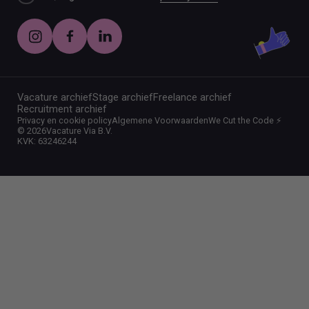
Vacature archief
Stage archief
Freelance archief
Recruitment archief
Privacy en cookie policy
Algemene Voorwaarden
We Cut the Code ⚡️
©
2026
Vacature Via B.V.
KVK: 63246244