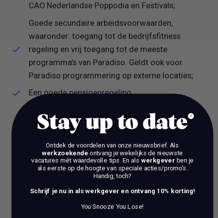
CAO Nederlandse Poppodia en Festivals;
Goede secundaire arbeidsvoorwaarden,
waaronder: toegang tot de bedrijfsfitness
regeling en vrij toegang tot de meeste
programma’s van Paradiso. Geldt ook voor
Paradiso programmering op externe locaties;
Een goede pensioenregeling.
Stay up to date
Ontdek de voordelen van onze nieuwsbrief.
Als
Solliciteer nu
werkzoekende
ontvang je wekelijks de nieuwste
vacatures mét waardevolle tips. En als
werkgever
ben je
als eerste op de hoogte van speciale acties/promo's.
Handig, toch?
Ben jij de Content Marketeer die we zoeken? Reageer
Schrijf je nu in als werkgever en ontvang 10% korting!
dan nu via onderstaande knop. Je hebt tot en met 1
You Snooze You Lose!
mei om te reageren. Overtuig ons waarom we jou