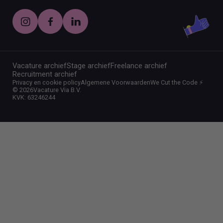
Vacature archief
Stage archief
Freelance archief
Recruitment archief
Privacy en cookie policy
Algemene Voorwaarden
We Cut the Code ⚡️
©
2026
Vacature Via B.V.
KVK: 63246244