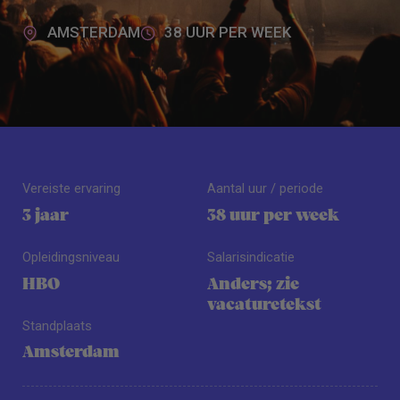
AMSTERDAM
38 UUR PER WEEK
Vereiste ervaring
Aantal uur / periode
3 jaar
38 uur per week
Opleidingsniveau
Salarisindicatie
HBO
Anders; zie
vacaturetekst
Standplaats
Amsterdam