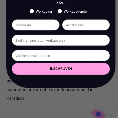
Ik ben:
moeten kiezen!
Werkgever
Werkzoekende
Kunst en cultuur staan niet op zichzelf. Hoe groter de
verbinding met dat wat er speelt in onze
samenleving, hoe groter de impact van de artistieke
boodschap. Het zal je dan ook niet verbazen dat wij
ons inzetten voor een duurzame en maatschappelijk
verantwoorde toekomst van Paradiso. Dat doen we
INSCHRIJVEN
op drie manieren. Via onze locaties, door onze
programmering en ons personeelsbeleid.
Klik hier
voor meer informatie over duurzaamheid in
Paradiso.