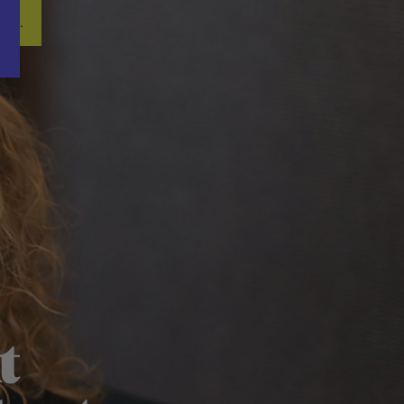
Word nu gratis en geheel vrijblijvend lid van ons Vacature Via netwer
ren.
t