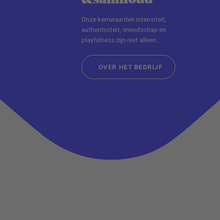
Onze kernwaarden intensiteit,
authenticiteit, vriendschap en
playfulness zijn niet alleen
woorden, maar een manier van
leven. Hier geen saaie
OVER HET BEDRIJF
kantoorbaan...
OVER HET BEDRIJF