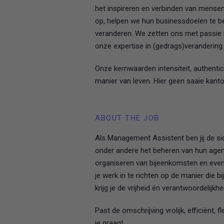
het inspireren en verbinden van mense
op, helpen we hun businessdoelen te ber
veranderen. We zetten ons met passie in
onze expertise in (gedrags)verandering
Onze kernwaarden intensiteit, authentic
manier van leven. Hier geen saaie kan
ABOUT THE JOB
Als Management Assistent ben jij de si
onder andere het beheren van hun agend
organiseren van bijeenkomsten en events
je werk in te richten op de manier die bi
krijg je de vrijheid én verantwoordelijkh
Past de omschrijving vrolijk, efficiënt,
je graag!