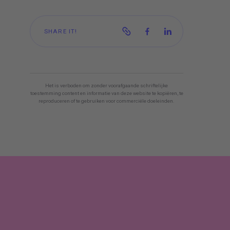
SHARE IT!
Het is verboden om zonder voorafgaande schriftelijke
toestemming content en informatie van deze website te kopiëren, te
reproduceren of te gebruiken voor commerciële doeleinden.