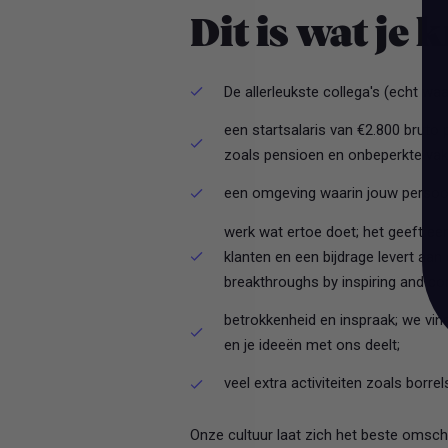
Dit is wat je k
De allerleukste collega's (echt wa
een startsalaris van €2.800 bruto
zoals pensioen en onbeperkte vak
een omgeving waarin jouw persoonl
werk wat ertoe doet; het geeft ee
klanten en een bijdrage levert aan
breakthroughs by inspiring and con
betrokkenheid en inspraak; we vinde
en je ideeën met ons deelt;
veel extra activiteiten zoals borre
Onze cultuur laat zich het beste omschr