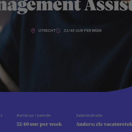
agement Assis
UTRECHT
32/40 UUR PER WEEK
ts
Aantal uur / periode
Salarisindicatie
32/40 uur per week
Anders; zie vacaturete