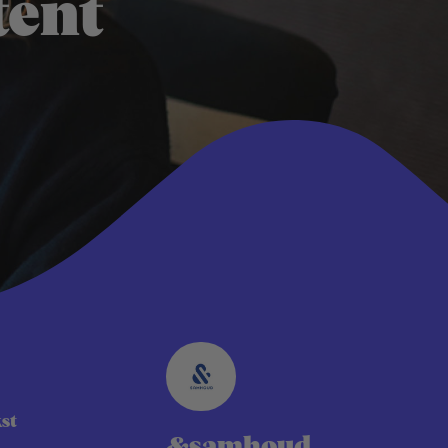
tent
kst
&samhoud