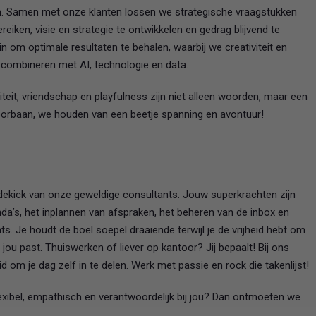
n. Samen met onze klanten lossen we strategische vraagstukken
eiken, visie en strategie te ontwikkelen en gedrag blijvend te
 om optimale resultaten te behalen, waarbij we creativiteit en
 combineren met AI, technologie en data.
iteit, vriendschap en playfulness zijn niet alleen woorden, maar een
toorbaan, we houden van een beetje spanning en avontuur!
dekick van onze geweldige consultants. Jouw superkrachten zijn
a’s, het inplannen van afspraken, het beheren van de inbox en
. Je houdt de boel soepel draaiende terwijl je de vrijheid hebt om
j jou past. Thuiswerken of liever op kantoor? Jij bepaalt! Bij ons
eid om je dag zelf in te delen. Werk met passie en rock die takenlijst!
 flexibel, empathisch en verantwoordelijk bij jou? Dan ontmoeten we