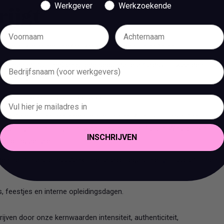
Werkgever
Werkzoekende
rijgt
ar!) met wie je met plezier werkt of samen op pad gaat;
 per maand (fulltime) en goede secundaire arbeidsvoorwaarden
antiedagen;
ijke ontwikkeling centraal staat;
n gaaf gevoel als je samen met collega’s zorgt voor tevreden
 ons hoger doel ‘Together we build a brighter future. We achieve
INSCHRIJVEN
necting people’;
n het fijn als je meedenkt met alle collega’s, hier pro-actief in bent
ls, feestjes en interne opleidingsdagen.
ijven door onze kernwaarden intensiteit, authenticiteit,