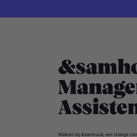
&samho
Manage
Assiste
Welkom bij &samhoud, een change consu