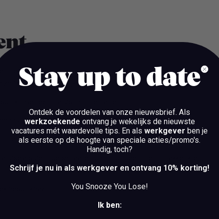
bent
Stay up to date
n hebt 1 tot 3 jaar werkervaring in een dynamische en
elfs in een soortgelijke functie.
schikt over een 'hands-on' mentaliteit.
Ontdek de voordelen van onze nieuwsbrief.
Als
 technologieën omarm jij met gemak.
werkzoekende
ontvang je wekelijks de nieuwste
vacatures mét waardevolle tips. En als
werkgever
ben je
 hier pro-actief op in te spelen.
als eerste op de hoogte van speciale acties/promo's.
Handig, toch?
rlandse als de Engelse taal en communiceert hierin makkelijk en
Schrijf je nu in als werkgever en ontvang 10% korting!
You Snooze You Lose!
ek beschikbaar.
Ik ben: