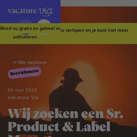
Word nu gratis en geheel vrijblijvend lid van ons Vacature Via 
Let op! Deze vacature is verlopen en je kunt niet meer
solliciteren.
Alle vacatures
Recruitment
Alle vacatures
06 mei 2025
Vacature Via
Wij zoeken een Sr.
Product & Label