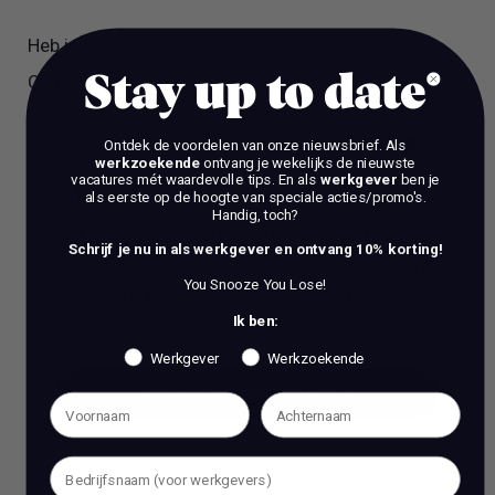
Heb je nog vragen?
App Sharida
, onze People &
Stay up to date
Culture Expert.
Ontdek de voordelen van onze nieuwsbrief.
Als
werkzoekende
ontvang je wekelijks de nieuwste
vacatures mét waardevolle tips. En als
werkgever
ben je
Work Talks
als eerste op de hoogte van speciale acties/promo's.
Handig, toch?
Wil je een stap vooruit zetten in je carrière?
Schrijf je nu in als werkgever en ontvang 10% korting!
Ben je op zoek naar meer dan alleen reguliere
You Snooze You Lose!
coaching? Bij ons, Vacature Via, kun je dan in
Ik ben:
gesprek met 1 van onze experts.
Werkgever
Werkzoekende
BOEK EEN 70 MIN CONSULT
BOEK EEN 70 MIN CONSULT