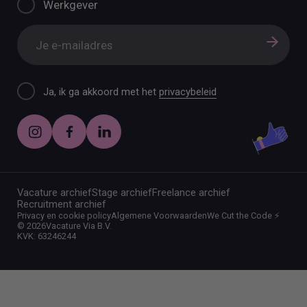
Werkgever
Ja, ik ga akkoord met het
privacybeleid
Vacature archief
Stage archief
Freelance archief
Recruitment archief
Privacy en cookie policy
Algemene Voorwaarden
We Cut the Code ⚡️
©
2026
Vacature Via B.V.
KVK: 63246244