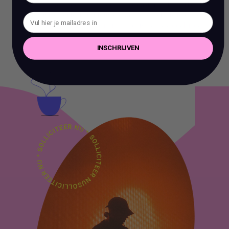
Het is verboden om zonder voorafgaande schriftelijke
toestemming content en informatie van deze website te kopiëren,
te reproduceren of te gebruiken voor commerciële doeleinden.
INSCHRIJVEN