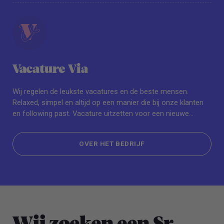
Vacature Via
Wij regelen de leukste vacatures en de beste mensen.
Relaxed, simpel en altijd op een manier die bij onze klanten
en following past. Vacature uitzetten voor een nieuwe
collega die zo snel mogelijk aan de slag kan? Regelen we
voor je. Op zoek naar je nieuwe droombaan? Ook dan ben je
OVER HET BEDRIJF
bij ons aan het juiste adres. You name it, wij regelen het.
OVER HET BEDRIJF