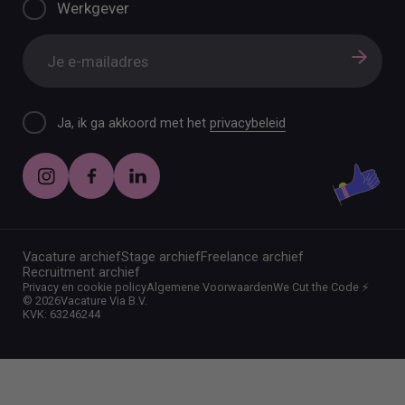
Werkgever
Ja, ik ga akkoord met het
privacybeleid
Vacature archief
Stage archief
Freelance archief
Recruitment archief
Privacy en cookie policy
Algemene Voorwaarden
We Cut the Code ⚡️
©
2026
Vacature Via B.V.
KVK: 63246244