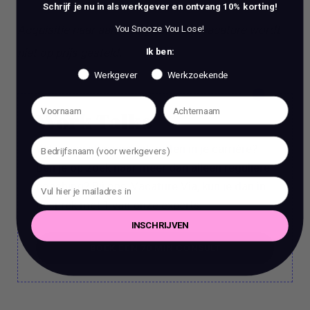
Schrijf je nu in als werkgever en ontvang 10% korting!
Acquisitie naar aanleiding van deze vacature wordt
You Snooze You Lose!
niet op prijs gesteld.
Ik ben:
Werkgever
Werkzoekende
Work Talks
Wil je een stap vooruit zetten in je carrière?
Ben je op zoek naar meer dan alleen reguliere
coaching? Bij ons, Vacature Via, kun je dan in
gesprek met 1 van onze experts.
INSCHRIJVEN
BOEK EEN 70 MIN CONSULT
BOEK EEN 70 MIN CONSULT