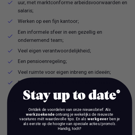
uur, met marktconforme arbeidsvoorwaarden en
salaris;
Werken op een fijn kantoor;
Een informele sfeer in een gezellig en
ondernemend team;
Veel eigen verantwoordelijkheid;
Een pensioenregeling;
Veel ruimte voor eigen inbreng en ideeën;
Personeelskorting op SOPHIA MAE producten.
Stay up to date
Mocht je interesse hebben om te solliciteren, stuur
Ontdek de voordelen van onze nieuwsbrief.
Als
dan je cv, motivatiebrief en een portfolio van reeds
werkzoekende
ontvang je wekelijks de nieuwste
vacatures mét waardevolle tips. En als
werkgever
ben je
uitgevoerde werkzaamheden naar ons op. Wij
als eerste op de hoogte van speciale acties/promo's.
Handig, toch?
ontvangen graag individuele sollicitaties.