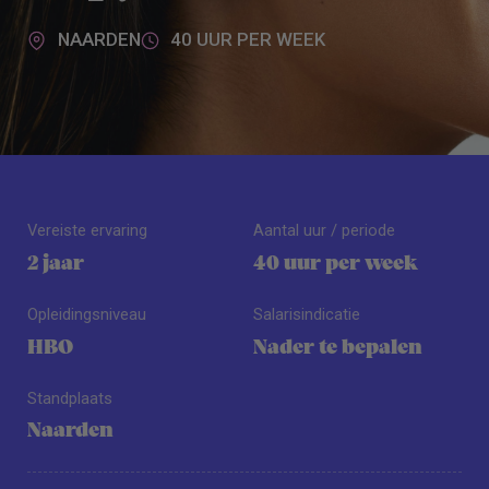
NAARDEN
40 UUR PER WEEK
Vereiste ervaring
Aantal uur / periode
2 jaar
40 uur per week
Opleidingsniveau
Salarisindicatie
HBO
Nader te bepalen
Standplaats
Naarden