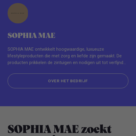
SOPHIA MAE
SOPHIA MAE ontwikkelt hoogwaardige, luxueuze
lifestyleproducten die met zorg en liefde zijn gemaakt. De
producten prikkelen de zintuigen en nodigen uit tot verfijnde
momenten van zelfzorg. De collectie van SOPHIA MAE
bestaat onder andere uit beautyproducten, parfums en
OVER HET BEDRIJF
lifestyle essentials. De producten zijn verkrijgbaar via de
webshop en bij bijna 50 verkooppunten in Nederland, België
OVER HET BEDRIJF
en Ibiza. Eind 2025 opent SOPHIA MAE haar eerste flagship
store in Amsterdam.
SOPHIA MAE zoekt