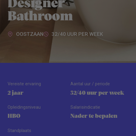
Designer
Bathroom
OOSTZAAN
32/40 UUR PER WEEK
Vereiste ervaring
Aantal uur / periode
2 jaar
32/40 uur per week
Opleidingsniveau
Salarisindicatie
HBO
Nader te bepalen
Standplaats