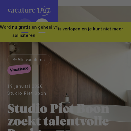
Word nu gratis en geheel vrijblijvend lid van ons Vacature Via 
Let op! Deze vacature is verlopen en je kunt niet meer
solliciteren.
Alle vacatures
Vacature
Alle vacatures
19 januari 2026
Studio Piet Boon
Studio Piet Boon
zoekt talentvolle