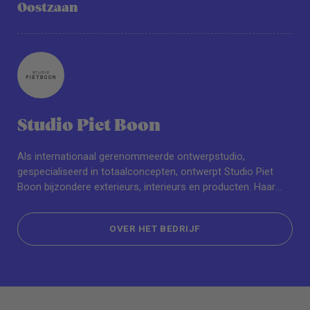
Oostzaan
Studio Piet Boon
Als internationaal gerenommeerde ontwerpstudio,
gespecialiseerd in totaalconcepten, ontwerpt Studio Piet
Boon bijzondere exterieurs, interieurs en producten. Haar
high-end klantenportefeuille omvat turnkey particuliere
woningen, kantoren, hotels, restaurants en openbare
OVER HET BEDRIJF
ontwikkelingen. De toonaangevende ontwerpen van Studio
Piet Boon onderscheiden zich door de balans tussen
OVER HET BEDRIJF
functionaliteit, esthetiek en individualiteit.