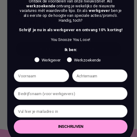
Ontdek de voordelen van onze nieuwsbrief.
Als
Wil je een stap vooruit zetten in je carrière?
werkzoekende
ontvang je wekelijks de nieuwste
vacatures mét waardevolle tips. En als
werkgever
ben je
Ben je op zoek naar meer dan alleen reguliere
als eerste op de hoogte van speciale acties/promo's.
Handig, toch?
coaching? Bij ons, Vacature Via, kun je dan in
gesprek met 1 van onze experts.
Schrijf je nu in als werkgever en ontvang 10% korting!
You Snooze You Lose!
BOEK EEN 70 MIN CONSULT
Ik ben:
Werkgever
Werkzoekende
BOEK EEN 70 MIN CONSULT
Het is verboden om zonder voorafgaande schriftelijke
toestemming content en informatie van deze website te kopiëren,
te reproduceren of te gebruiken voor commerciële doeleinden.
INSCHRIJVEN