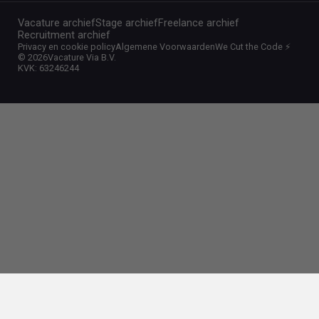
Vacature archief
Stage archief
Freelance archief
Recruitment archief
Privacy en cookie policy
Algemene Voorwaarden
We Cut the Code ⚡️
©
2026
Vacature Via B.V.
KVK: 63246244