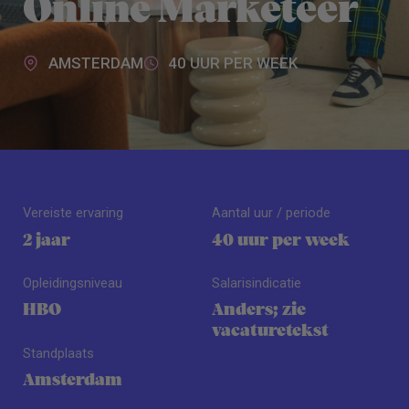
Online Marketeer
AMSTERDAM
40 UUR PER WEEK
Vereiste ervaring
Aantal uur / periode
2 jaar
40 uur per week
Opleidingsniveau
Salarisindicatie
HBO
Anders; zie
vacaturetekst
Standplaats
Amsterdam