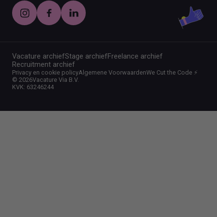
Vacature archief
Stage archief
Freelance archief
Recruitment archief
Privacy en cookie policy
Algemene Voorwaarden
We Cut the Code ⚡️
©
2026
Vacature Via B.V.
KVK: 63246244