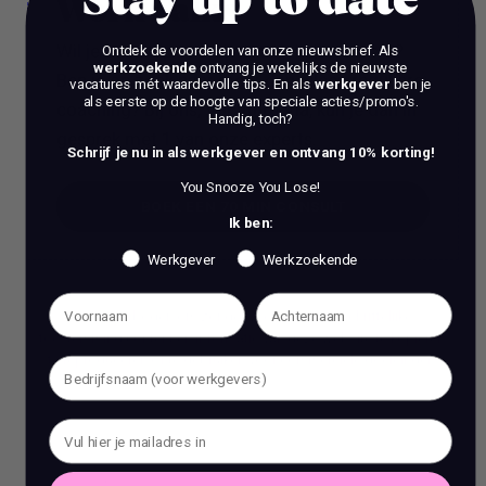
Stay up to date
Work Talks
Wil je een stap vooruit zetten in je carrière?
Ontdek de voordelen van onze nieuwsbrief.
Als
werkzoekende
ontvang je wekelijks de nieuwste
Ben je op zoek naar meer dan alleen reguliere
vacatures mét waardevolle tips. En als
werkgever
ben je
als eerste op de hoogte van speciale acties/promo's.
coaching? Bij ons, Vacature Via, kun je dan in
Handig, toch?
gesprek met 1 van onze experts.
Schrijf je nu in als werkgever en ontvang 10% korting!
You Snooze You Lose!
BOEK EEN 70 MIN CONSULT
Ik ben:
BOEK EEN 70 MIN CONSULT
Werkgever
Werkzoekende
Het is verboden om zonder voorafgaande schriftelijke
toestemming content en informatie van deze website te kopiëren,
te reproduceren of te gebruiken voor commerciële doeleinden.