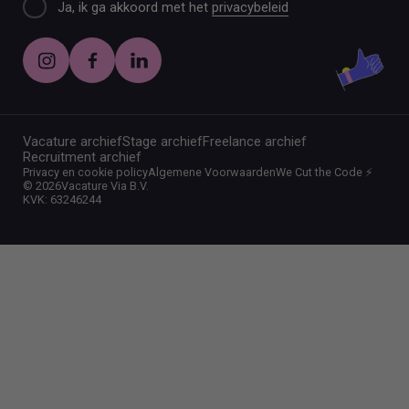
Ja, ik ga akkoord met het
privacybeleid
Vacature archief
Stage archief
Freelance archief
Recruitment archief
Privacy en cookie policy
Algemene Voorwaarden
We Cut the Code ⚡️
©
2026
Vacature Via B.V.
KVK: 63246244