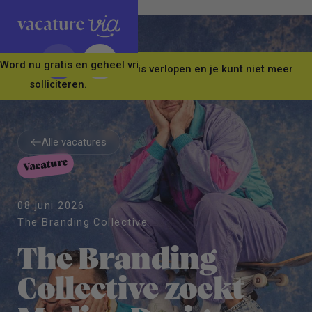
Word nu gratis en geheel vrijblijvend lid van ons Vacature Via 
Let op! Deze vacature is verlopen en je kunt niet meer
solliciteren.
Alle vacatures
Vacature
Alle vacatures
08 juni 2026
The Branding Collective
The Branding
Collective zoekt