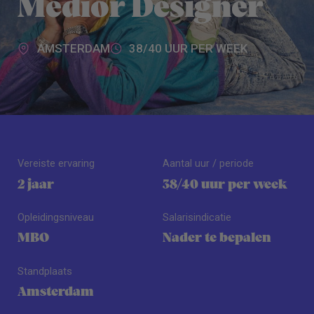
Medior Designer
AMSTERDAM
38/40 UUR PER WEEK
Vereiste ervaring
Aantal uur / periode
2 jaar
38/40 uur per week
Opleidingsniveau
Salarisindicatie
MBO
Nader te bepalen
Standplaats
Amsterdam