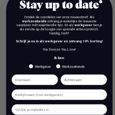
Stay up to date
Work Talks
Ontdek de voordelen van onze nieuwsbrief.
Als
werkzoekende
ontvang je wekelijks de nieuwste
Wil je een stap vooruit zetten in je carrière?
vacatures mét waardevolle tips. En als
werkgever
ben je
Ben je op zoek naar meer dan alleen reguliere
als eerste op de hoogte van speciale acties/promo's.
Handig, toch?
coaching? Bij ons, Vacature Via, kun je dan in
Schrijf je nu in als werkgever en ontvang 10% korting!
gesprek met 1 van onze experts.
You Snooze You Lose!
Ik ben:
BOEK EEN 70 MIN CONSULT
Werkgever
Werkzoekende
BOEK EEN 70 MIN CONSULT
Het is verboden om zonder voorafgaande schriftelijke
toestemming content en informatie van deze website te kopiëren,
te reproduceren of te gebruiken voor commerciële doeleinden.