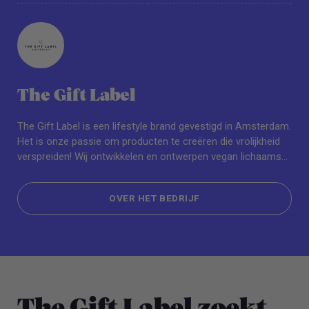
The Gift Label
The Gift Label is een lifestyle brand gevestigd in Amsterdam.
Het is onze passie om producten te creëren die vrolijkheid
verspreiden! Wij ontwikkelen en ontwerpen vegan lichaams-
en handverzorgingsproducten, home fragrances, greeting
cards en babyproducten. Deze collecties zijn gericht het
OVER HET BEDRIJF
verrassen van anderen met mooie cadeaus. Je vindt onze
producten op verschillende locaties wereldwijd en online via
OVER HET BEDRIJF
de website.