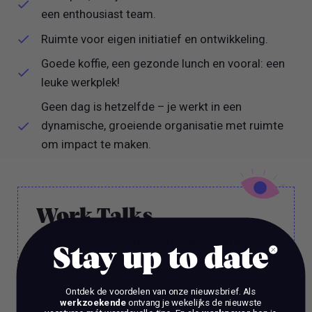
een enthousiast team.
Ruimte voor eigen initiatief en ontwikkeling.
Goede koffie, een gezonde lunch en vooral: een
leuke werkplek!
Geen dag is hetzelfde – je werkt in een
dynamische, groeiende organisatie met ruimte
om impact te maken.
Work Talks
Wil je een stap vooruit zetten in je carrière?
Stay up to date
Ben je op zoek naar meer dan alleen reguliere
coaching? Bij ons, Vacature Via, kun je dan in
Ontdek de voordelen van onze nieuwsbrief.
Als
gesprek met 1 van onze experts.
werkzoekende
ontvang je wekelijks de nieuwste