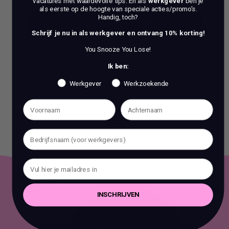
vacatures mét waardevolle tips. En als
werkgever
ben je
als eerste op de hoogte van speciale acties/promo's.
Handig, toch?
BOEK EEN 70 MIN CONSULT
Schrijf je nu in als werkgever en ontvang 10% korting!
BOEK EEN 70 MIN CONSULT
You Snooze You Lose!
Ik ben:
Het is verboden om zonder voorafgaande schriftelijke
Werkgever
Werkzoekende
toestemming content en informatie van deze website te kopiëren,
te reproduceren of te gebruiken voor commerciële doeleinden.
INSCHRIJVEN