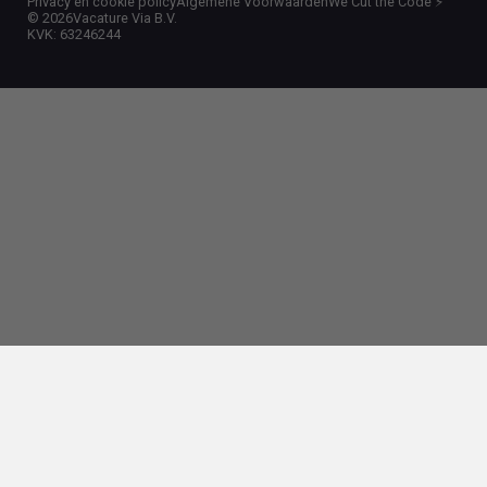
Privacy en cookie policy
Algemene Voorwaarden
We Cut the Code ⚡️
©
2026
Vacature Via B.V.
KVK: 63246244