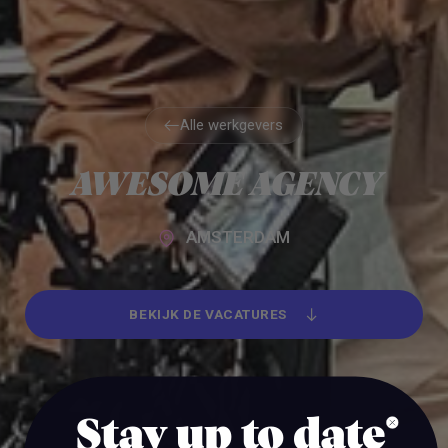
Alle werkgevers
Alle werkgevers
AWESOME AGENCY
AMSTERDAM
BEKIJK DE VACATURES
BEKIJK DE VACATURES
Stay up to date