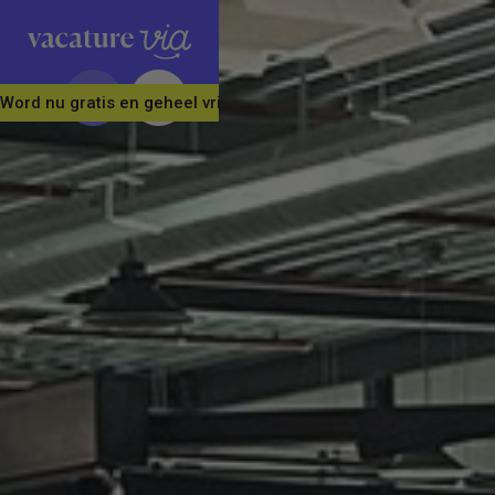
Word nu gratis en geheel vrijblijvend lid van ons Vacature Via 