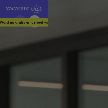
Word nu gratis en geheel vrijblijvend lid van ons Vacature Via 