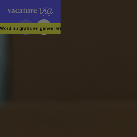
Word nu gratis en geheel vrijblijvend lid van ons Vacature Via 