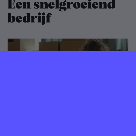
Een snelgroeiend
bedrijf
09 mei 2023
Verlopen ⌛️
Warehouse en
Refurbishment Manager