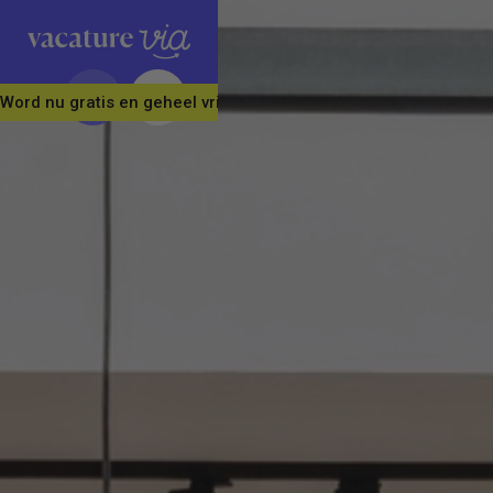
Word nu gratis en geheel vrijblijvend lid van ons Vacature Via 