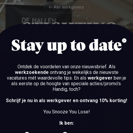
Alle werkgevers
Alle werkgevers
STICHTING
CULTUURSCHER
Stay up to date
Ontdek de voordelen van onze nieuwsbrief.
Als
AMSTERDAM
werkzoekende
ontvang je wekelijks de nieuwste
vacatures mét waardevolle tips. En als
werkgever
ben je
als eerste op de hoogte van speciale acties/promo's.
Handig, toch?
BEKIJK DE VACATURES
Schrijf je nu in als werkgever en ontvang 10% korting!
BEKIJK DE VACATURES
You Snooze You Lose!
Ik ben: