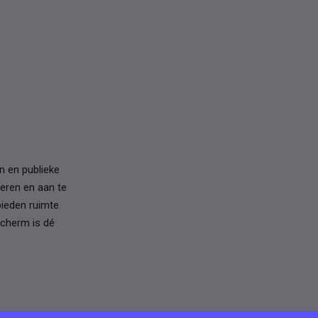
n en publieke
reren en aan te
bieden ruimte
scherm is dé