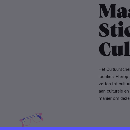
Ma
Sti
Cu
Het Cultuurscher
locaties. Hierop
zetten tot cultu
aan culturele e
manier om deze 