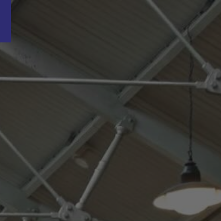
Word nu gratis en geheel vrijblijvend lid van ons Vacature Via netwer