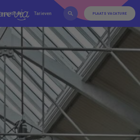
FAQ
Inschrijven
Contact
Recruitment
Tarieven
PLAATS VACATURE
PLAATS VACATURE