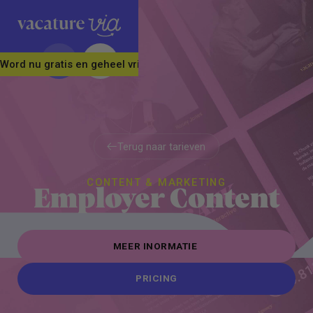
Word nu gratis en geheel vrijblijvend lid van ons Vacature Via 
Terug naar tarieven
Terug naar tarieven
CONTENT & MARKETING
Employer Content
MEER INORMATIE 
FLAGSHIP ACCOUNTS
PRICING
PAKKETDEALS