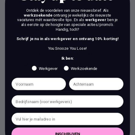
onder de aandacht te brengen! We got you.
Ontdek de voordelen van onze nieuwsbrief.
Als
Career page management:
we kijken naar al je
werkzoekende
ontvang je wekelijks de nieuwste
vacatures mét waardevolle tips. En als
werkgever
ben je
(social) kanalen en zorgen ervoor dat ze volledig
als eerste op de hoogte van speciale acties/promo's.
up-to-date zijn. Zowel de benodigde teksten als
Handig, toch?
de content leveren wij aan. Daarnaast wordt je
Schrijf je nu in als werkgever en ontvang 10% korting!
werkgevers pagina op onze website een online
You Snooze You Lose!
omgeving voor potentiële kandidaten.
Ik ben:
Jobboard release 5x ALL-IN:
wij delen alle
Werkgever
Werkzoekende
vacatures op onze kanalen en aangesloten
jobboards en partners. Succes gegarandeerd!
Advertising:
met een extra stukje
advertentiebudget krijg je een korte boost, met
het maximale resultaat in 14 dagen.
Online sollicitatie tool:
Wij creëren een online
omgeving voor je waarin je alle sollicitaties kunt
ontvangen en selecteren. Alle communicatie
INSCHRIJVEN