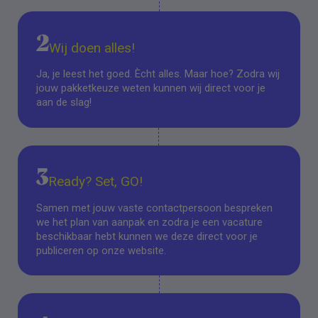
2
Wij doen alles!
Ja, je leest het goed. Ècht alles. Maar hoe? Zodra wij
jouw pakketkeuze weten kunnen wij direct voor je
aan de slag!
3
Ready? Set, GO!
Samen met jouw vaste contactpersoon bespreken
we het plan van aanpak en zodra je een vacature
beschikbaar hebt kunnen we deze direct voor je
publiceren op onze website.