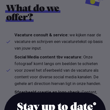
What do we
offer?
Vacature consult & service:
we kijken naar de
vacature en schrijven een vacaturetekst op basis
van jouw input.
Social Media content tbv vacature:
Onze
fotograaf komt langs om beelden te schieten
voor zowel het sfeerbeeld van de vacature als
content voor diverse social media kanalen. De
gehele art direction hiervan ligt in onze handen.
Sfeerbeeld creatie en logo check:
Content,
dtp werkzaamheden, graphic design, all what
Stay up to date
you need om jouw vacature op de juiste manier