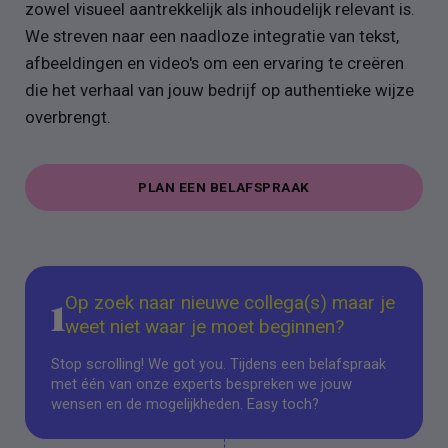
zowel visueel aantrekkelijk als inhoudelijk relevant is.
We streven naar een naadloze integratie van tekst,
afbeeldingen en video's om een ​​ervaring te creëren
die het verhaal van jouw bedrijf op authentieke wijze
overbrengt.
PLAN EEN BELAFSPRAAK
PLAN EEN BELAFSPRAAK
Op zoek naar nieuwe collega(s) maar je
1
weet niet waar je moet beginnen?
Stop scrolling! We got you. Tijdens een belafspraak
met één van onze experts bespreken we jouw
wensen en de mogelijkheden. Easy toch?