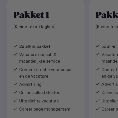
Pakket 1
Pakk
[Kleine tekst/tagline]
[Kleine tek
2x all-in pakket
5x all-in
Vacature consult &
Vacature
maandelijkse service
maandeli
Content creatie voor social
Content 
en de vacature
en de va
Advertising
Advertis
Online sollicitatie tool
Online so
Uitgelichte vacature
Uitgelic
Career page management
Career 