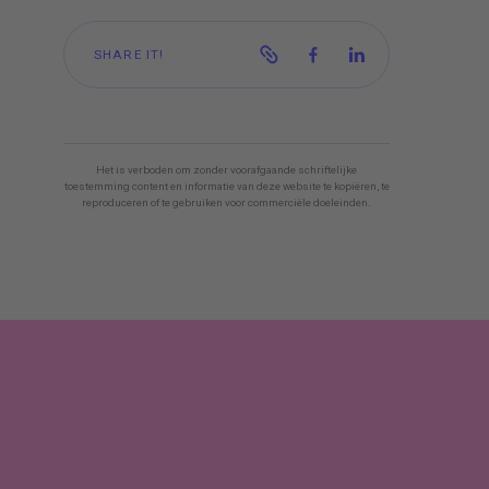
SHARE IT!
Het is verboden om zonder voorafgaande schriftelijke
toestemming content en informatie van deze website te kopiëren, te
reproduceren of te gebruiken voor commerciële doeleinden.