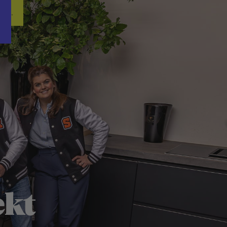
Word nu gratis en geheel vrijblijvend lid van ons Vacature Via netwer
ren.
ekt