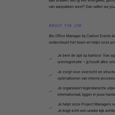
laat draaien. Ben jij een energieke, geo
van aanpakken weet? Dan willen we jou
ABOUT THE JOB
Als Office Manager bij Carbon Events be
ondersteunt het team en helpt onze proc
Je bent de spil op kantoor. Van a
urenregistratie – jij houdt alles on
Je zorgt voor overzicht en structu
optimaliseren van interne processe
Je organiseert legendarische uitje
internationaal, liggen in jouw han
Je helpt onze Project Managers wa
Je krijgt echt een unieke kijk ac