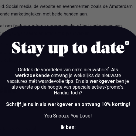
heid. Social media, de website en evenementen zoals de Amsterdam
unende marketingtaken met beide handen aan.
aat om facturen, interne communicatie of het aanbrengen van
t we georganiseerd en efficiënt blijven werken.
Stay up to date
 Of het nu een spontane wandeling is met een collega, een
errassend Sinterklaasgedicht – jij zorgt voor die kleine momenten
e collega’s.
Ontdek de voordelen van onze nieuwsbrief.
Als
werkzoekende
ontvang je wekelijks de nieuwste
vacatures mét waardevolle tips. En als
werkgever
ben je
bent
als eerste op de hoogte van speciale acties/promo's.
Handig, toch?
Schrijf je nu in als werkgever en ontvang 10% korting!
multitasker die houdt van dynamiek en snel schakelen. Dit is wat
You Snooze You Lose!
Ik ben:
rp oog voor detail.