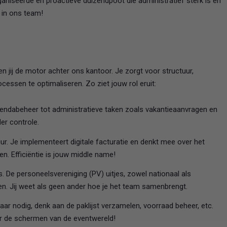
rganiseerde en proactieve duizendpoot die administratief sterk is en
 in ons team!
n jij de motor achter ons kantoor. Je zorgt voor structuur,
essen te optimaliseren. Zo ziet jouw rol eruit:
gendabeheer tot administratieve taken zoals vakantieaanvragen en
der controle.
ur. Je implementeert digitale facturatie en denkt mee over het
n. Efficiëntie is jouw middle name!
s. De personeelsvereniging (PV) uitjes, zowel nationaal als
den. Jij weet als geen ander hoe je het team samenbrengt.
ar nodig, denk aan de paklijst verzamelen, voorraad beheer, etc.
hter de schermen van de eventwereld!