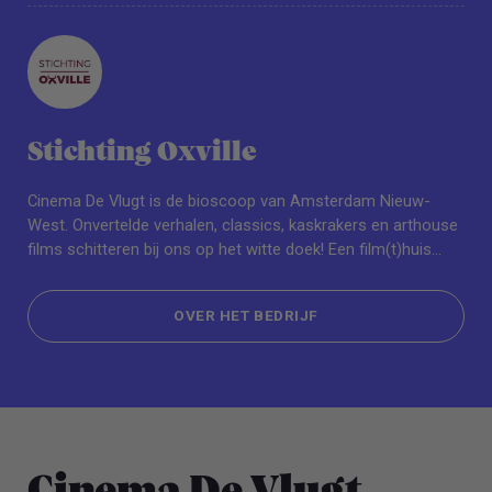
Stichting Oxville
Cinema De Vlugt is de bioscoop van Amsterdam Nieuw-
West. Onvertelde verhalen, classics, kaskrakers en arthouse
films schitteren bij ons op het witte doek! Een film(t)huis
voor iedereen. Bij Cinema De Vlugt komen werelden samen.
Op steenworp afstand van Plein ’40-’45 geniet je dagelijks
OVER HET BEDRIJF
van een actueel filmaanbod op maat.
OVER HET BEDRIJF