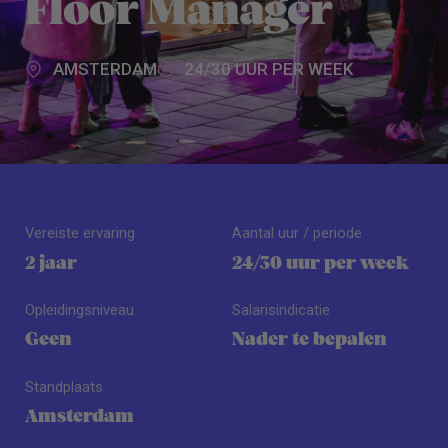
Floor Manager
AMSTERDAM
24/30 UUR PER WEEK
Vereiste ervaring
Aantal uur / periode
2 jaar
24/30 uur per week
Opleidingsniveau
Salarisindicatie
Geen
Nader te bepalen
Standplaats
Amsterdam