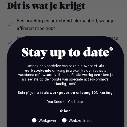
Dit is wat je krijgt
Een prachtig en uitgebreid filmaanbod, waar je
affiniteit mee hebt
Gratis naar de film bij veel andere Amsterdamse
cinema’s
Stay up to date
Een superleuk, divers en enthousiast team
Salaris afhankelijk van ervaring en op basis van
Ontdek de voordelen van onze nieuwsbrief.
Als
werkzoekende
ontvang je wekelijks de nieuwste
horeca CAO
vacatures mét waardevolle tips. En als
werkgever
ben je
als eerste op de hoogte van speciale acties/promo's.
Contract op oproepbasis met een indicatie van
Handig, toch?
24/30 uur per week
Schrijf je nu in als werkgever en ontvang 10% korting!
You Snooze You Lose!
Ik ben:
Work Talks
Werkgever
Werkzoekende