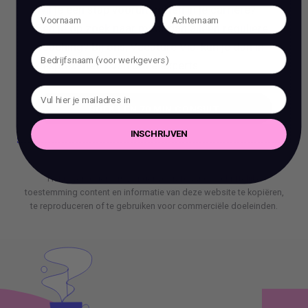
Wil je een stap vooruit zetten in je carrière?
Ben je op zoek naar meer dan alleen reguliere
coaching? Bij ons, Vacature Via, kun je dan in
gesprek met 1 van onze experts.
BOEK EEN 70 MIN CONSULT
INSCHRIJVEN
BOEK EEN 70 MIN CONSULT
Het is verboden om zonder voorafgaande schriftelijke
toestemming content en informatie van deze website te kopiëren,
te reproduceren of te gebruiken voor commerciële doeleinden.