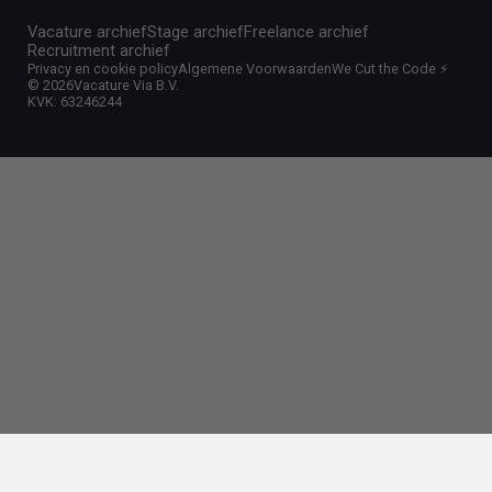
Vacature archief
Stage archief
Freelance archief
Recruitment archief
Privacy en cookie policy
Algemene Voorwaarden
We Cut the Code ⚡️
©
2026
Vacature Via B.V.
KVK: 63246244