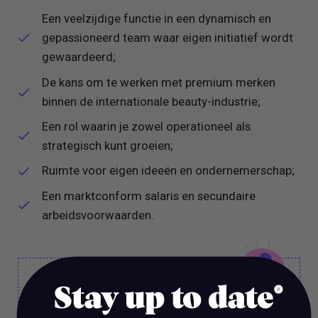
Een veelzijdige functie in een dynamisch en
gepassioneerd team waar eigen initiatief wordt
gewaardeerd;
De kans om te werken met premium merken
binnen de internationale beauty-industrie;
Een rol waarin je zowel operationeel als
strategisch kunt groeien;
Ruimte voor eigen ideeën en ondernemerschap;
Een marktconform salaris en secundaire
arbeidsvoorwaarden.
Work Talks
Stay up to date
Wil je een stap vooruit zetten in je carrière?