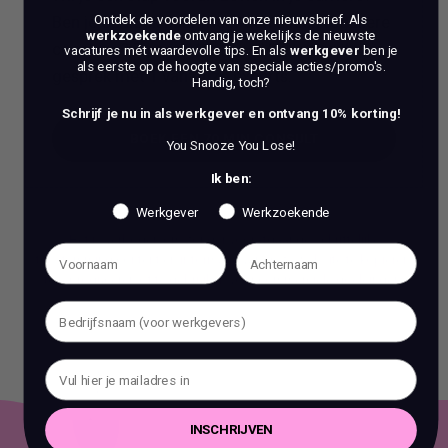
Ben je op zoek naar meer dan alleen reguliere
Ontdek de voordelen van onze nieuwsbrief.
Als
werkzoekende
ontvang je wekelijks de nieuwste
coaching? Bij ons, Vacature Via, kun je dan in
vacatures mét waardevolle tips. En als
werkgever
ben je
als eerste op de hoogte van speciale acties/promo's.
gesprek met 1 van onze experts.
Handig, toch?
Schrijf je nu in als werkgever en ontvang 10% korting!
BOEK EEN 70 MIN CONSULT
You Snooze You Lose!
Ik ben:
BOEK EEN 70 MIN CONSULT
Werkgever
Werkzoekende
Het is verboden om zonder voorafgaande schriftelijke
toestemming content en informatie van deze website te kopiëren,
te reproduceren of te gebruiken voor commerciële doeleinden.
INSCHRIJVEN