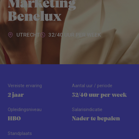
Marketing
Benelux
UTRECHT
32/40 UUR PER WEEK
Vereiste ervaring
Aantal uur / periode
2 jaar
32/40 uur per week
Opleidingsniveau
Salarisindicatie
HBO
Nader te bepalen
Standplaats