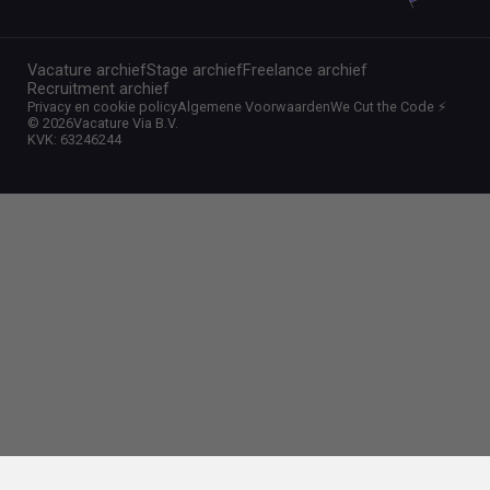
Vacature archief
Stage archief
Freelance archief
Recruitment archief
Privacy en cookie policy
Algemene Voorwaarden
We Cut the Code ⚡️
©
2026
Vacature Via B.V.
KVK: 63246244