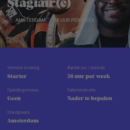
Stagiair(e)
AMSTERDAM
38 UUR PER WEEK
Vereiste ervaring
Aantal uur / periode
Starter
38 uur per week
Opleidingsniveau
Salarisindicatie
Geen
Nader te bepalen
Standplaats
Amsterdam