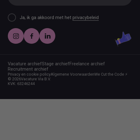
Ja, ik ga akkoord met het
privacybeleid
Vacature archief
Stage archief
Freelance archief
Recruitment archief
Privacy en cookie policy
Algemene Voorwaarden
We Cut the Code ⚡️
©
2026
Vacature Via B.V.
KVK: 63246244