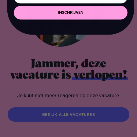
INSCHRIJVEN
Jammer, deze
vacature is
verlopen!
Je kunt niet meer reageren op deze vacature.
BEKIJK ALLE VACATURES
BEKIJK ALLE VACATURES