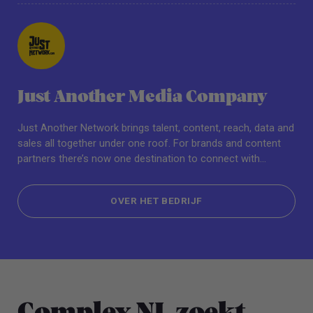
Just Another Media Company
Just Another Network brings talent, content, reach, data and
sales all together under one roof. For brands and content
partners there’s now one destination to connect with
Generation Y & Z. Whether you’re looking for smart content
creation and content distribution approaches or direct
OVER HET BEDRIJF
conversion techniques, our internal agency is available to
help leveraging their youth expertise, strategic marketing
OVER HET BEDRIJF
skills and actionable data.