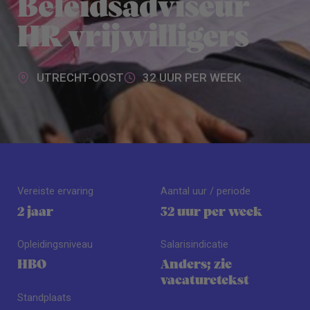
Beleidsadviseur
HR vrijwilligers
UTRECHT-OOST
32 UUR PER WEEK
Vereiste ervaring
Aantal uur / periode
2 jaar
32 uur per week
Opleidingsniveau
Salarisindicatie
HBO
Anders; zie
vacaturetekst
Standplaats