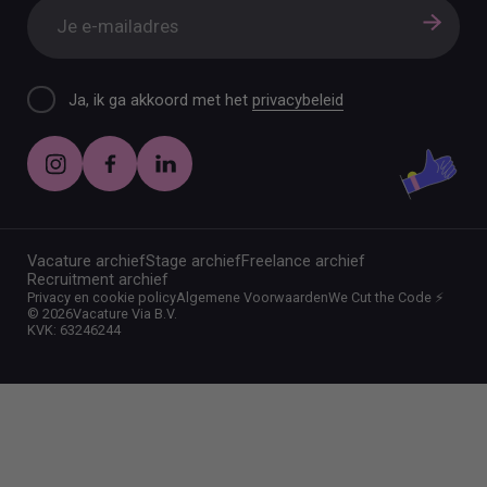
Ja, ik ga akkoord met het
privacybeleid
Vacature archief
Stage archief
Freelance archief
Recruitment archief
Privacy en cookie policy
Algemene Voorwaarden
We Cut the Code ⚡️
©
2026
Vacature Via B.V.
KVK: 63246244