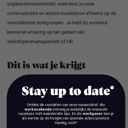
organisatiesensitiviteit, waardoor je jouw
communicatie en advies moeiteloos afstemt op de
verschillende doelgroepen. Je hebt bij voorkeur
kennis en ervaring op het gebied van
vrijwilligersmanagement of HR.
Dit is wat je krijgt
Een ontwikkelingsgerichte, open werkomgeving
waarin je bijdraagt aan een maatschappelijk
Stay up to date
doel.
Ontdek de voordelen van onze nieuwsbrief.
Als
Een bruto maandsalaris o.b.v. 36-urige
werkzoekende
ontvang je wekelijks de nieuwste
werkweek van minimaal € 3.472,90 en maximaal
vacatures mét waardevolle tips. En als
werkgever
ben je
als eerste op de hoogte van speciale acties/promo's.
€ 5.217,35 bruto per maand (schaal 10), een
Handig, toch?