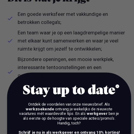
Een goede werksfeer met vakkundige en
betrokken collega’s;
Een team waar je op een laagdrempelige manier
met elkaar kunt samenwerken en waar je veel
ruimte krijgt om jezelf te ontwikkelen;
Bijzondere openingen, een mooie werkplek,
interessante tentoonstellingen en een
gevarieerde programmering om vrij te
bezoeken;
Stay up to date
Een bruto salaris dat ligt tussen de (€ 2.723,99 en
€ 3.735,66) bij 37,5 uur per week (fulltime, schaal
Ontdek de voordelen van onze nieuwsbrief.
Als
werkzoekende
ontvang je wekelijks de nieuwste
8);
vacatures mét waardevolle tips. En als
werkgever
ben je
als eerste op de hoogte van speciale acties/promo's.
Woon-werk reiskostenvergoeding als je buiten
Handig, toch?
Amsterdam woont;
Schrijf je nu in als werkgever en ontvang 10% korting!