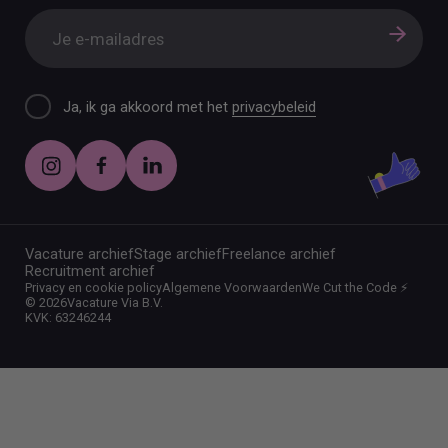
Ja, ik ga akkoord met het
privacybeleid
Vacature archief
Stage archief
Freelance archief
Recruitment archief
Privacy en cookie policy
Algemene Voorwaarden
We Cut the Code ⚡️
©
2026
Vacature Via B.V.
KVK: 63246244