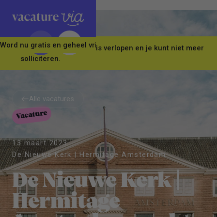
Word nu gratis en geheel vrijblijvend lid van ons Vacature Via 
Let op! Deze vacature is verlopen en je kunt niet meer
solliciteren.
Alle vacatures
Vacature
Alle vacatures
13 maart 2023
De Nieuwe Kerk | Hermitage Amsterdam
De Nieuwe Kerk |
Hermitage