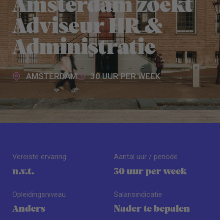
Amsterdam zoekt
Adviseur HR &
Administratie
AMSTERDAM
30 UUR PER WEEK
Vereiste ervaring
Aantal uur / periode
n.v.t.
30 uur per week
Opleidingsniveau
Salarisindicatie
Anders
Nader te bepalen