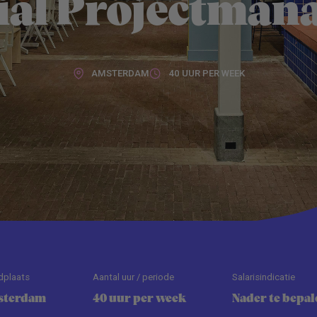
ial Projectman
AMSTERDAM
40 UUR PER WEEK
dplaats
Aantal uur / periode
Salarisindicatie
sterdam
40 uur per week
Nader te bepal