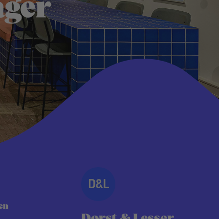
ager
en
Dorst & Lesser