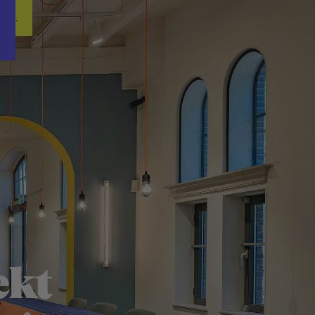
Word nu gratis en geheel vrijblijvend lid van ons Vacature Via netwer
ren.
ekt