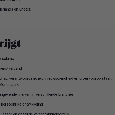
derlands én Engels;
rijgt
 salaris;
dienstverband;
ap, verantwoordelijkheid, nieuwsgierigheid en groei voorop staan,
Vondelpark;
ngevende merken in verschillende branches;
n persoonlijke ontwikkeling;
Lesser en gezellige vrijdagmiddagborrels.