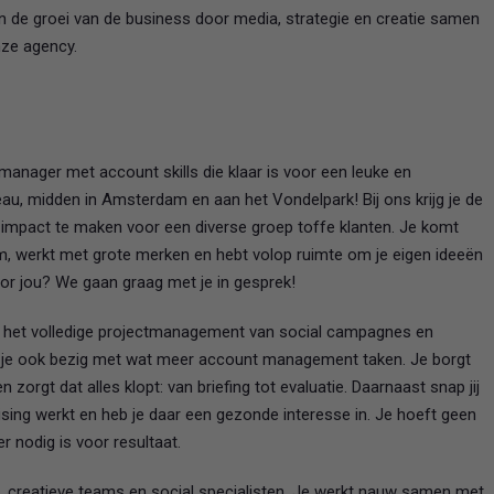
 de groei van de business door media, strategie en creatie samen
nze agency.
tmanager met account skills die klaar is voor een leuke en
eau, midden in Amsterdam en aan het Vondelpark! Bij ons krijg je de
m impact te maken voor een diverse groep toffe klanten. Je komt
am, werkt met grote merken en hebt volop ruimte om je eigen ideeën
voor jou? We gaan graag met je in gesprek!
oor het volledige projectmanagement van social campagnes en
e je ook bezig met wat meer account management taken. Je borgt
 zorgt dat alles klopt: van briefing tot evaluatie. Daarnaast snap jij
ising werkt en heb je daar een gezonde interesse in. Je hoeft geen
er nodig is voor resultaat.
n, creatieve teams en social specialisten. Je werkt nauw samen met