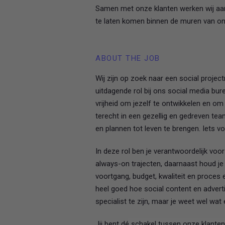
Samen met onze klanten werken wij aan
te laten komen binnen de muren van o
ABOUT THE JOB
Wij zijn op zoek naar een social projec
uitdagende rol bij ons social media bur
vrijheid om jezelf te ontwikkelen en o
terecht in een gezellig en gedreven te
en plannen tot leven te brengen. Iets 
In deze rol ben je verantwoordelijk v
always-on trajecten, daarnaast houd j
voortgang, budget, kwaliteit en proces en
heel goed hoe social content en advert
specialist te zijn, maar je weet wel wat 
Jij bent dé schakel tussen onze klante