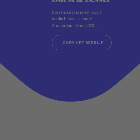
Dorst & Lesser is een social
media bureau in hartje
Amsterdam. Sinds 2010
connecten wij merken met
mensen.
OVER HET BEDRIJF
OVER HET BEDRIJF