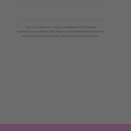
Het is verboden om zonder voorafgaande schriftelijke
toestemming content en informatie van deze website te kopiëren, te
reproduceren of te gebruiken voor commerciële doeleinden.