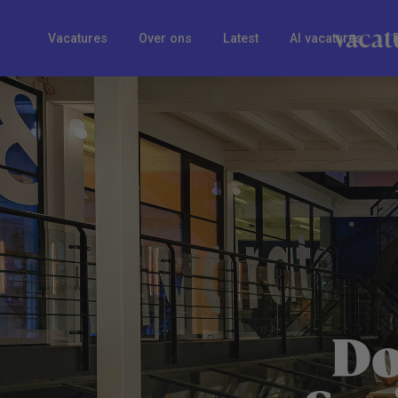
Vacatures
Over ons
Latest
AI vacatures
Do