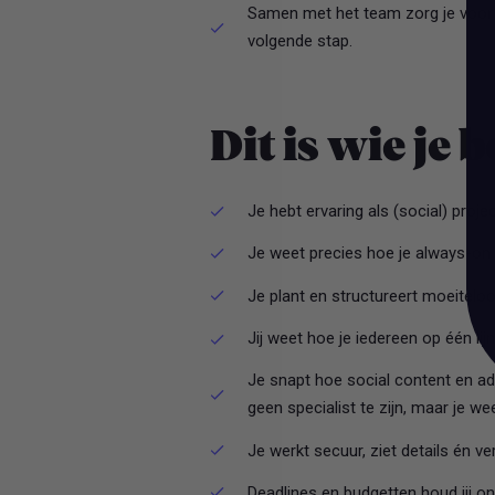
Samen met het team zorg je voor s
volgende stap.
Dit is wie je 
Je hebt ervaring als (social) proje
Je weet precies hoe je always-on 
Je plant en structureert moeiteloo
Jij weet hoe je iedereen op één lijn 
Je snapt hoe social content en ad
geen specialist te zijn, maar je we
Je werkt secuur, ziet details én ver
Deadlines en budgetten houd jij on