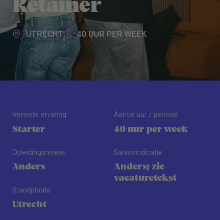
Retainer
UTRECHT
40 UUR PER WEEK
Vereiste ervaring
Aantal uur / periode
Starter
40 uur per week
Opleidingsniveau
Salarisindicatie
Anders
Anders; zie
vacaturetekst
Standplaats
Utrecht