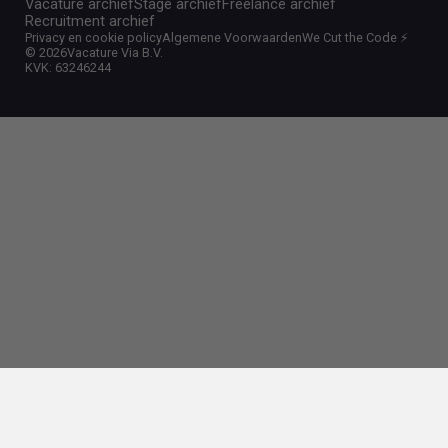
Vacature archief
Stage archief
Freelance archief
Recruitment archief
Privacy en cookie policy
Algemene Voorwaarden
We Cut the Code ⚡️
©
2026
Vacature Via B.V.
KVK: 63246244