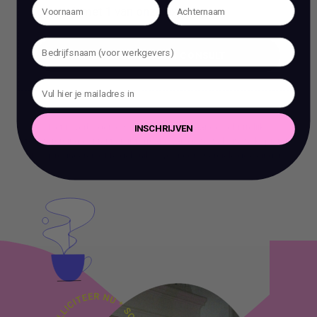
gesprek met 1 van onze experts.
BOEK EEN 70 MIN CONSULT
BOEK EEN 70 MIN CONSULT
Het is verboden om zonder voorafgaande schriftelijke
INSCHRIJVEN
toestemming content en informatie van deze website te kopiëren,
te reproduceren of te gebruiken voor commerciële doeleinden.