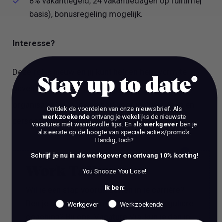
8% vakantiegeld, 24 vakantiedagen op fulltime|
basis), bonusregeling mogelijk.
Interesse?
Deze rol is nieuw en jij kunt helpen hem vorm te
Stay up to date
geven. Zie jij jezelf als verbinder tussen mens en
organisatie? Heb je een hart voor inclusie, tech en
Ontdek de voordelen van onze nieuwsbrief.
Als
werkzoekende
ontvang je wekelijks de nieuwste
persoonlijke groei? Dan horen we graag van je!
vacatures mét waardevolle tips. En als
werkgever
ben je
als eerste op de hoogte van speciale acties/promo's.
Handig, toch?
Schrijf je nu in als werkgever en ontvang 10% korting!
Work Talks
You Snooze You Lose!
Ik ben:
Wil je een stap vooruit zetten in je carrière?
Ben je op zoek naar meer dan alleen reguliere
Werkgever
Werkzoekende
coaching? Bij ons, Vacature Via, kun je dan in