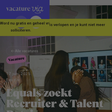
Word nu gratis en geheel vrijblijvend lid van ons Vacature Via 
Let op! Deze vacature is verlopen en je kunt niet meer
solliciteren.
Alle vacatures
Vacature
Alle vacatures
17 juni 2025
Equals
Equals zoekt
Recruiter & Talent