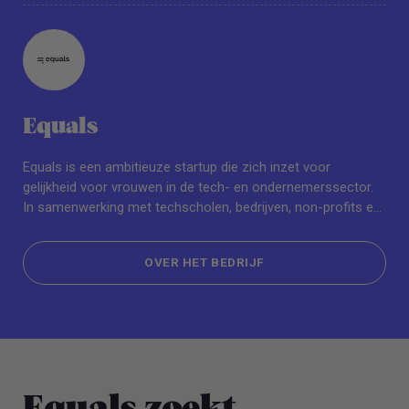
Equals
Equals is een ambitieuze startup die zich inzet voor
gelijkheid voor vrouwen in de tech- en ondernemerssector.
In samenwerking met techscholen, bedrijven, non-profits en
de overheid werken wij aan een Equal(s) workforce. Ons
doel? Een gelijkwaardige samenleving!
OVER HET BEDRIJF
OVER HET BEDRIJF