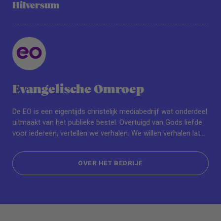
Hilversum
Evangelische Omroep
De EO is een eigentijds christelijk mediabedrijf wat onderdeel
uitmaakt van het publieke bestel. Overtuigd van Gods liefde
voor iedereen, vertellen we verhalen. We willen verhalen laten
horen die ertoe doen en die mensen inspireren. Verhalen die
gaan over geloven, maar ook over andere belangrijke
OVER HET BEDRIJF
thema’s. Samen met zo’n 400 professionals maken we
content voor tv, radio, online, bladen en organiseren we
OVER HET BEDRIJF
evenementen. De EO is een inspirerende, professionele en
gastvrije organisatie waar verbinding voorop staat.