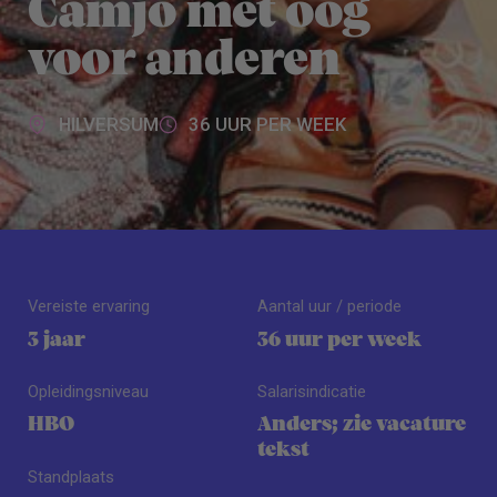
Camjo met oog
voor anderen
HILVERSUM
36 UUR PER WEEK
Vereiste ervaring
Aantal uur / periode
3 jaar
36 uur per week
Opleidingsniveau
Salarisindicatie
HBO
Anders; zie vacature
tekst
Standplaats