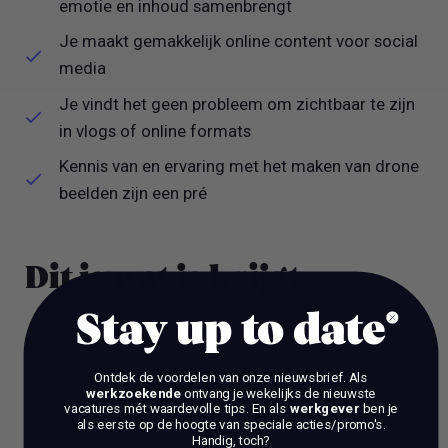
emotie en inhoud samenbrengt
Je maakt gemakkelijk online content voor social
media
Je vindt het geen probleem om zichtbaar te zijn
in vlogs of online formats
Kennis van en ervaring met het maken van drone
beelden zijn een pré
Dit is wat je krijgt
Stay up to date
Een mooie werkplek in ons prachtige
monumentale pand
Ontdek de voordelen van onze nieuwsbrief.
Als
Een jaarcontract bij het grootste christelijke
werkzoekende
ontvang je wekelijks de nieuwste
vacatures mét waardevolle tips. En als
werkgever
ben je
mediabedrijf van Nederland
als eerste op de hoogte van speciale acties/promo's.
Handig, toch?