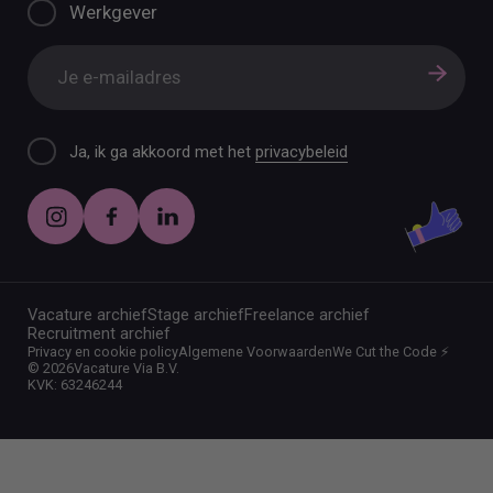
Werkgever
Ja, ik ga akkoord met het
privacybeleid
Vacature archief
Stage archief
Freelance archief
Recruitment archief
Privacy en cookie policy
Algemene Voorwaarden
We Cut the Code ⚡️
©
2026
Vacature Via B.V.
KVK: 63246244