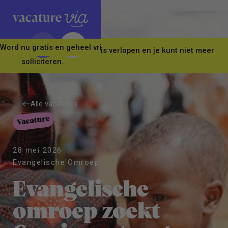
Word nu gratis en geheel vrijblijvend lid van ons Vacature Via 
Let op! Deze vacature is verlopen en je kunt niet meer
solliciteren.
Alle vacatures
Vacature
Alle vacatures
28 mei 2026
Evangelische Omroep
Evangelische
omroep zoekt