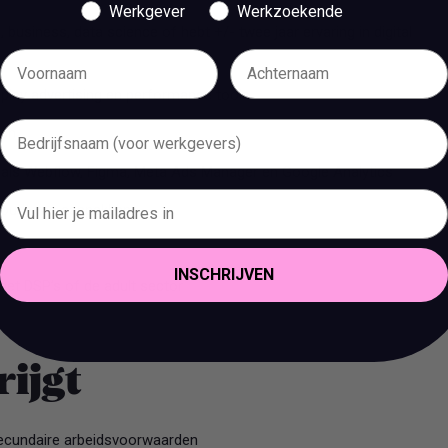
Werkgever
Werkzoekende
 business, data science of hebt +/- twee jaar ervaring in digital
play advertising en performance tools
sch
als Webflow, Figma, Meta Ads Manager en Google Analytics
 houdt van aanpakken
INSCHRIJVEN
met DSP’s of de adult sector
rijgt
secundaire arbeidsvoorwaarden