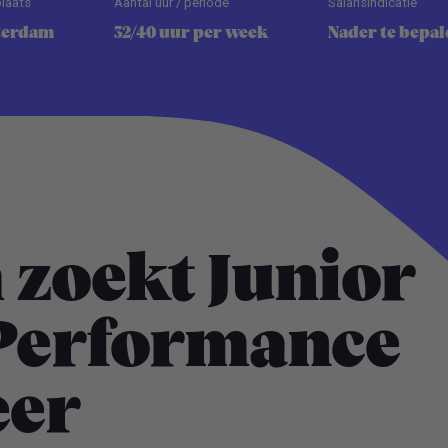
laats
Aantal uur / periode
Salarisindicatie
terdam
32/40 uur per week
Nader te bepal
 zoekt Junior
 Performance
eer