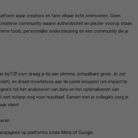
latform waar creators en fans elkaar écht ontmoeten. Geen
creatieve community waarin authenticiteit en plezier voorop staan.
limme tools, persoonlijke ondersteuning en een community die je
r bij F2F.com draag je bij aan slimme, schaalbare groei. Je zet
 niet), en draait moeiteloos aan de juiste knoppen om impact te
na’s tot het analyseren van data en het optimaliseren van
et een scherp oog voor resultaat. Samen met je collega’s zorg je
aar vlamt.
seren
campagnes op platforms zoals Meta of Google