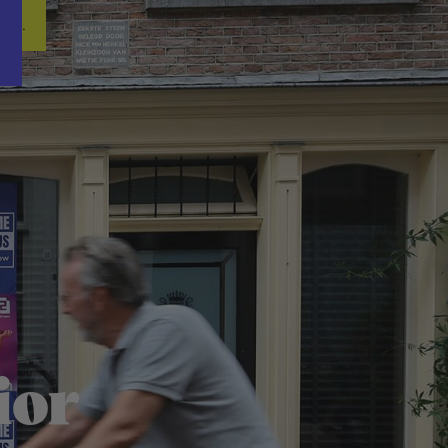
Word nu gratis en geheel vrijblijvend lid van ons Vacature Via netwer
ren.
ior