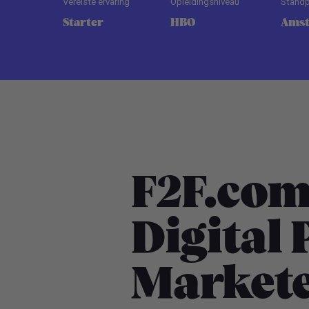
Vereiste ervaring
Opleidingsniveau
Standp
Starter
HBO
Ams
F2F.com
Digital
Market