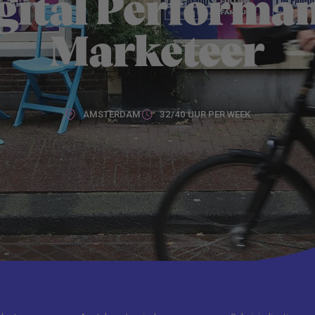
gital Performa
Marketeer
AMSTERDAM
32/40 UUR PER WEEK