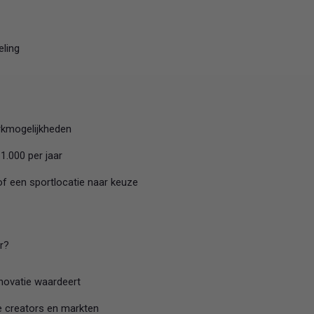
eling
erkmogelijkheden
1.000 per jaar
f een sportlocatie naar keuze
r?
novatie waardeert
e creators en markten