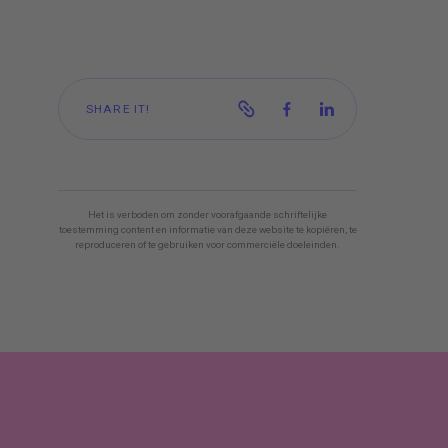
SHARE IT!
Het is verboden om zonder voorafgaande schriftelijke
toestemming content en informatie van deze website te kopiëren, te
reproduceren of te gebruiken voor commerciële doeleinden.