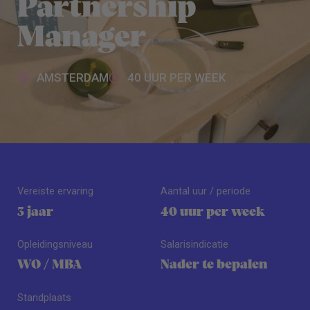
Partnership
Manager
AMSTERDAM
40 UUR PER WEEK
Vereiste ervaring
Aantal uur / periode
3 jaar
40 uur per week
Opleidingsniveau
Salarisindicatie
WO / MBA
Nader te bepalen
Standplaats