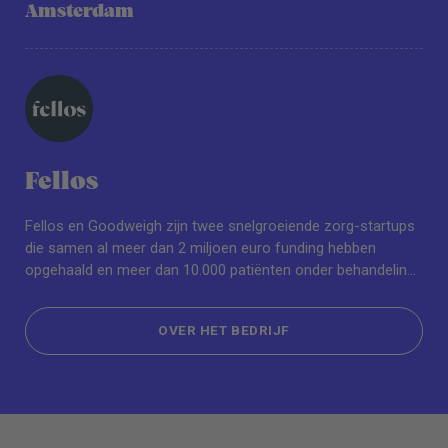
Amsterdam
Fellos
Fellos en Goodweigh zijn twee snelgroeiende zorg-startups
die samen al meer dan 2 miljoen euro funding hebben
opgehaald en meer dan 10.000 patiënten onder behandeling
hebben. Met een jong, energiek en ambitieus team bouwen
we aan toegankelijke en innovatieve zorgoplossingen die het
OVER HET BEDRIJF
verschil maken en de zorg toegankelijker maken.
OVER HET BEDRIJF