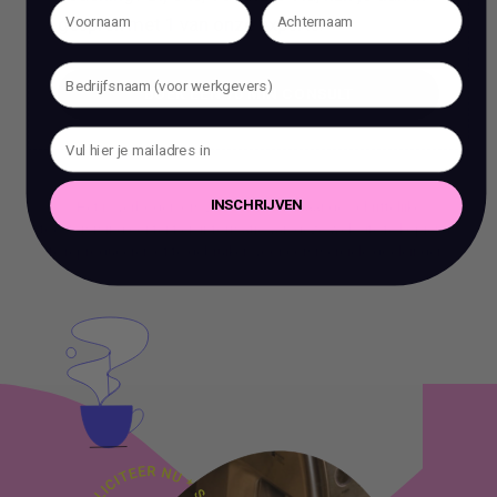
gesprek met 1 van onze experts.
BOEK EEN 70 MIN CONSULT
BOEK EEN 70 MIN CONSULT
INSCHRIJVEN
Het is verboden om zonder voorafgaande schriftelijke
toestemming content en informatie van deze website te kopiëren,
te reproduceren of te gebruiken voor commerciële doeleinden.