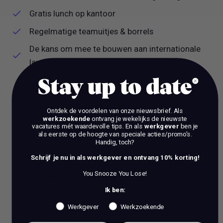
Gratis lunch op kantoor
Regelmatige teamuitjes & borrels
De kans om mee te bouwen aan internationale
lanceringen
Stay up to date
Klaar om mee te bouwen, verantwoordelijkheid te
pakken en echt impact te maken? Dan horen we
Ontdek de voordelen van onze nieuwsbrief.
Als
werkzoekende
ontvang je wekelijks de nieuwste
graag van je!
vacatures mét waardevolle tips. En als
werkgever
ben je
als eerste op de hoogte van speciale acties/promo's.
Handig, toch?
Schrijf je nu in als werkgever en ontvang 10% korting!
Work Talks
You Snooze You Lose!
Ik ben:
Wil je een stap vooruit zetten in je carrière?
Ben je op zoek naar meer dan alleen reguliere
Werkgever
Werkzoekende
coaching? Bij ons, Vacature Via, kun je dan in