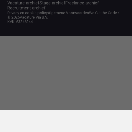
Vacature archief
Stage archief
Freelance archief
Recruitment archief
Privacy en cookie policy
Algemene Voorwaarden
We Cut the Code ⚡️
©
2026
Vacature Via B.V.
KVK: 63246244