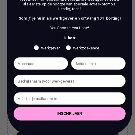
als eerste op de hoogte van speciale acties/promo's.
goed geregeld en in overeenstemming met de
Handig, toch?
functie.
Schrijf je nu in als werkgever en ontvang 10% korting!
You Snooze You Lose!
Heb je interesse? Stuur een bericht via de solliciteer
Ik ben:
button. Reacties voorzien van een duidelijke
Werkgever
Werkzoekende
motivatie en CV worden bekeken.
Work Talks
Wil je een stap vooruit zetten in je carrière?
Ben je op zoek naar meer dan alleen reguliere
coaching? Bij ons, Vacature Via, kun je dan in
INSCHRIJVEN
gesprek met 1 van onze experts.