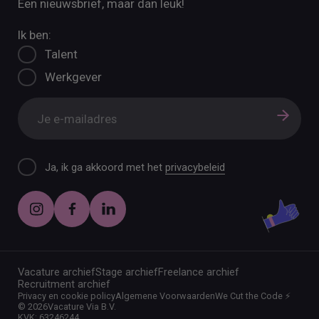
Een nieuwsbrief, maar dan leuk!
Ik ben:
Talent
Werkgever
Ja, ik ga akkoord met het
privacybeleid
Vacature archief
Stage archief
Freelance archief
Recruitment archief
Privacy en cookie policy
Algemene Voorwaarden
We Cut the Code ⚡️
©
2026
Vacature Via B.V.
KVK: 63246244