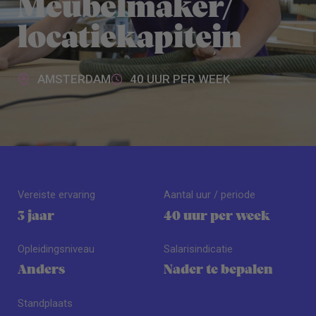
Meubelmaker/
locatiekapitein
AMSTERDAM
40 UUR PER WEEK
Vereiste ervaring
Aantal uur / periode
3 jaar
40 uur per week
Opleidingsniveau
Salarisindicatie
Anders
Nader te bepalen
Standplaats