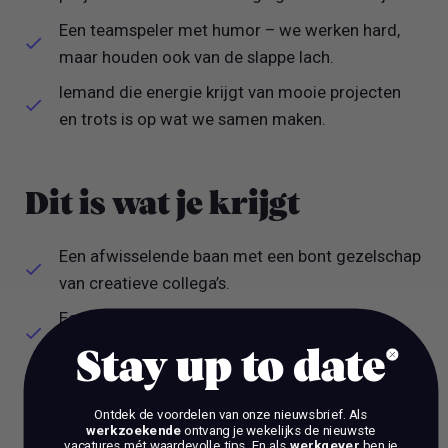
Een teamspeler met humor – we werken hard,
maar houden ook van de slappe lach.
Iemand die energie krijgt van mooie projecten
en trots is op wat we samen maken.
Dit is wat je krijgt
Een afwisselende baan met een bont gezelschap
van creatieve collega’s.
Een inspirerende werkomgeving met een
horizontale organisatiestructuur.
Stay up to date
Ruimte voor persoonlijke en professionele
ontwikkeling;
Ontdek de voordelen van onze nieuwsbrief.
Als
werkzoekende
ontvang je wekelijks de nieuwste
Salaris en secundaire arbeidsvoorwaarden zijn
vacatures mét waardevolle tips. En als
werkgever
ben je