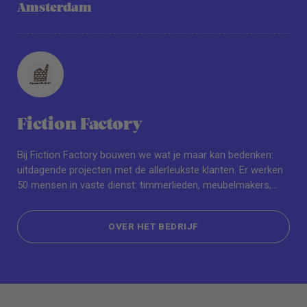
Amsterdam
Fiction Factory
Bij Fiction Factory bouwen we wat je maar kan bedenken:
uitdagende projecten met de allerleukste klanten. Er werken
50 mensen in vaste dienst: timmerlieden, meubelmakers,
lassers, schilders, chauffeurs, stoffeerders, tekenaars,
administratieve medewerkers, projectleiders – én een clubje
OVER HET BEDRIJF
nerds dus.
OVER HET BEDRIJF