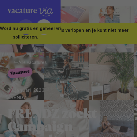
Word nu gratis en geheel vrijblijvend lid van ons Vacature Via 
Let op! Deze vacature is verlopen en je kunt niet meer
solliciteren.
Alle vacatures
Vacature
Alle vacatures
30 januari 2023
FRENDZ
FRENDZ zoekt
Campaign