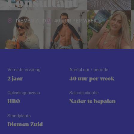
Consultant
DIEMEN ZUID
40 UUR PER WEEK
Vereiste ervaring
Aantal uur / periode
2 jaar
40 uur per week
Opleidingsniveau
Salarisindicatie
HBO
Nader te bepalen
Standplaats
Diemen Zuid