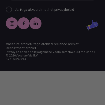
Ja, ik ga akkoord met het
privacybeleid
Vacature archief
Stage archief
Freelance archief
Recruitment archief
Privacy en cookie policy
Algemene Voorwaarden
We Cut the Code ⚡️
©
2026
Vacature Via B.V.
KVK: 63246244