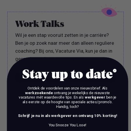
Work Talks
Wil je een stap vooruit zetten in je carrière?
Ben je op zoek naar meer dan alleen reguliere
coaching? Bij ons, Vacature Via, kun je dan in
gesprek met 1 van onze experts.
Stay up to date
BOEK EEN 70 MIN CONSULT
Ontdek de voordelen van onze nieuwsbrief.
Als
BOEK EEN 70 MIN CONSULT
werkzoekende
ontvang je wekelijks de nieuwste
vacatures mét waardevolle tips. En als
werkgever
ben je
als eerste op de hoogte van speciale acties/promo's.
Handig, toch?
Het is verboden om zonder voorafgaande schriftelijke
toestemming content en informatie van deze website te kopiëren,
Schrijf je nu in als werkgever en ontvang 10% korting!
te reproduceren of te gebruiken voor commerciële doeleinden.
You Snooze You Lose!