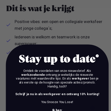
Dit is wat je krijgt
Positive vibes: een open en collegiale werksfeer
met jonge collega´s;
Iedereen is welkom en teamwork is onze
superpower;
Money moves: een marktconform salaris;
Stay up to date
De mogelijkheid om mee te bouwen aan de
organisatie en het merk FunX;
Ontdek de voordelen van onze nieuwsbrief.
Als
werkzoekende
ontvang je wekelijks de nieuwste
De kans om door te groeien in de mediawereld;
vacatures mét waardevolle tips. En als
werkgever
ben je
als eerste op de hoogte van speciale acties/promo's.
Toffe get-togethers, events en bijscholingen,
Handig, toch?
gedurende het hele jaar.
Schrijf je nu in als werkgever en ontvang 10% korting!
You Snooze You Lose!
Ik ben: