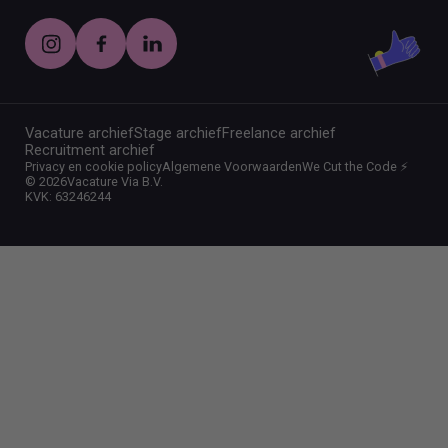
Vacature archief
Stage archief
Freelance archief
Recruitment archief
Privacy en cookie policy
Algemene Voorwaarden
We Cut the Code ⚡️
©
2026
Vacature Via B.V.
KVK: 63246244