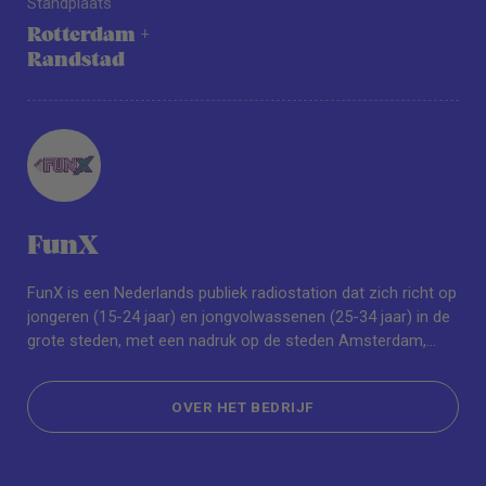
Standplaats
Rotterdam +
Randstad
FunX
FunX is een Nederlands publiek radiostation dat zich richt op
jongeren (15-24 jaar) en jongvolwassenen (25-34 jaar) in de
grote steden, met een nadruk op de steden Amsterdam,
Rotterdam, Den Haag en Utrecht. FunX maakt zowel online
als on air maatschappelijk relevante onderwerpen
OVER HET BEDRIJF
bespreekbaar en houdt jongeren in de grote steden op de
hoogte van de nieuwste trends en het laatste entertainment
OVER HET BEDRIJF
nieuws. FunX is ‘The Sound of the City’ en wordt niet alleen
gemaakt vóór jongeren maar vooral ook dóór jongeren.