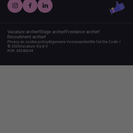
Vacature archief
Stage archief
Freelance archief
Recruitment archief
Privacy en cookie policy
Algemene Voorwaarden
We Cut the Code ⚡️
©
2026
Vacature Via B.V.
KVK: 63246244