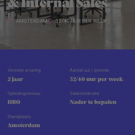
& Internal Sales
AMSTERDAM
32/40 UUR PER WEEK
Vereiste ervaring
Aantal uur / periode
2 jaar
32/40 uur per week
Opleidingsniveau
Salarisindicatie
HBO
Nader te bepalen
Standplaats
Amsterdam