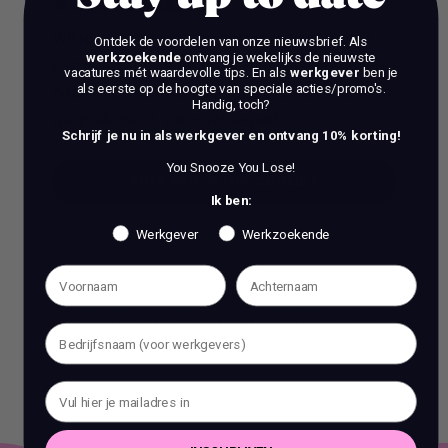
Work Talks
Wil je een stap vooruit zetten in je carrière?
Ontdek de voordelen van onze nieuwsbrief.
Als
werkzoekende
ontvang je wekelijks de nieuwste
Ben je op zoek naar meer dan alleen reguliere
vacatures mét waardevolle tips. En als
werkgever
ben je
als eerste op de hoogte van speciale acties/promo's.
coaching? Bij ons, Vacature Via, kun je dan in
Handig, toch?
gesprek met 1 van onze experts.
Schrijf je nu in als werkgever en ontvang 10% korting!
You Snooze You Lose!
BOEK EEN 70 MIN CONSULT
Ik ben:
BOEK EEN 70 MIN CONSULT
Werkgever
Werkzoekende
Het is verboden om zonder voorafgaande schriftelijke
toestemming content en informatie van deze website te kopiëren,
te reproduceren of te gebruiken voor commerciële doeleinden.