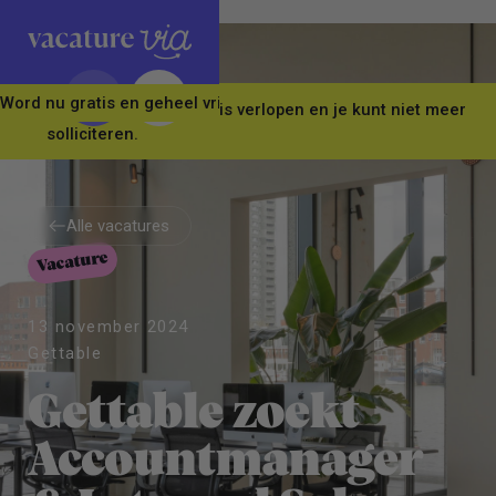
Word nu gratis en geheel vrijblijvend lid van ons Vacature Via 
Let op! Deze vacature is verlopen en je kunt niet meer
solliciteren.
Alle vacatures
Vacature
Alle vacatures
13 november 2024
Gettable
Gettable zoekt
Accountmanager