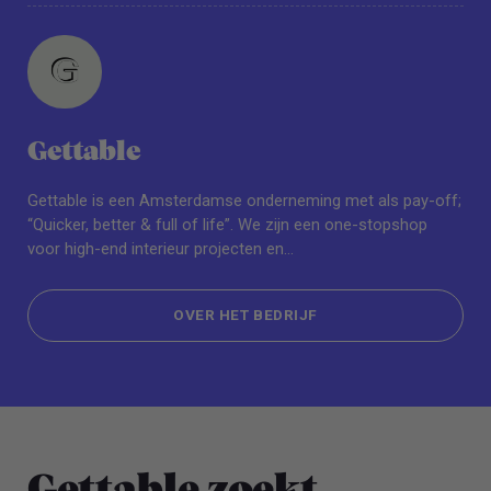
Gettable
Gettable is een Amsterdamse onderneming met als pay-off;
“Quicker, better & full of life”. We zijn een one-stopshop
voor high-end interieur projecten en
vastgoedontwikkelingen. Wij richten ons op zowel
commerciële als residentiële interieur projecten. We zijn
OVER HET BEDRIJF
vanuit ons kantoor in Amsterdam betrokken bij vastgoed en
projectontwikkelingen over heel de wereld.
OVER HET BEDRIJF