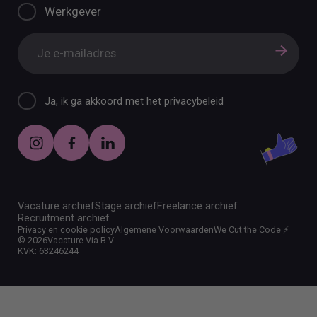
Werkgever
Ja, ik ga akkoord met het
privacybeleid
Vacature archief
Stage archief
Freelance archief
Recruitment archief
Privacy en cookie policy
Algemene Voorwaarden
We Cut the Code ⚡️
©
2026
Vacature Via B.V.
KVK: 63246244