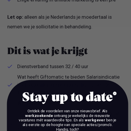
Let op:
alleen als je Nederlands je moedertaal is
nemen we je sollicitatie in behandeling.
Dit is wat je krijgt
Dienstverband tussen 32 / 40 uur
Wat heeft Giftomatic te bieden Salarisindicatie
is afhankelijk van ervaring en ligt tussen de
€2750 en €3200
bruto (obv 40 uur).
Stay up to date
Winstdelingsregeling
.
Ontdek de voordelen van onze nieuwsbrief.
Als
Unieke kans om zonder risico te
profiteren
van
werkzoekende
ontvang je wekelijks de nieuwste
vacatures mét waardevolle tips. En als
werkgever
ben je
de waardegroei van Giftomatic via ons SAR-
als eerste op de hoogte van speciale acties/promo's.
programma (risicovrije variant op
Handig, toch?