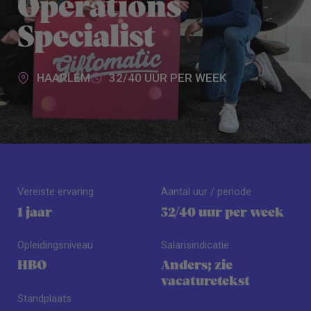
Operations
Specialist
HAARLEM
32/40 UUR PER WEEK
Vereiste ervaring
Aantal uur / periode
1 jaar
32/40 uur per week
Opleidingsniveau
Salarisindicatie
HBO
Anders; zie
vacaturetekst
Standplaats