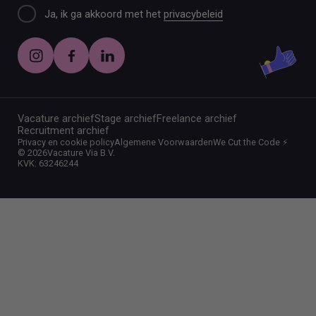
Ja, ik ga akkoord met het
privacybeleid
Vacature archief
Stage archief
Freelance archief
Recruitment archief
Privacy en cookie policy
Algemene Voorwaarden
We Cut the Code ⚡️
©
2026
Vacature Via B.V.
KVK: 63246244