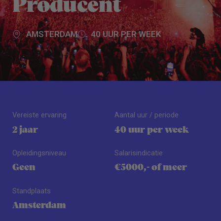
Producent
AMSTERDAM
40 UUR PER WEEK
Vereiste ervaring
Aantal uur / periode
2 jaar
40 uur per week
Opleidingsniveau
Salarisindicatie
Geen
€5000,- of meer
Standplaats
Amsterdam