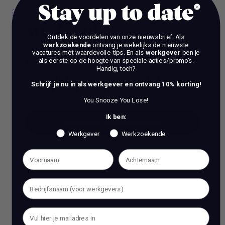
Stay up to date
Work Talks
Ontdek de voordelen van onze nieuwsbrief.
Als
werkzoekende
ontvang je wekelijks de nieuwste
Wil je een stap vooruit zetten in je carrière?
vacatures mét waardevolle tips. En als
werkgever
ben je
als eerste op de hoogte van speciale acties/promo's.
Ben je op zoek naar meer dan alleen reguliere
Handig, toch?
coaching? Bij ons, Vacature Via, kun je dan in
Schrijf je nu in als werkgever en ontvang 10% korting!
gesprek met 1 van onze experts.
You Snooze You Lose!
Ik ben:
BOEK EEN 70 MIN CONSULT
Werkgever
Werkzoekende
BOEK EEN 70 MIN CONSULT
Het is verboden om zonder voorafgaande schriftelijke
toestemming content en informatie van deze website te kopiëren,
te reproduceren of te gebruiken voor commerciële doeleinden.