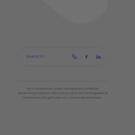
SHARE IT!
Het is verboden om zonder voorafgaande schriftelijke
toestemming content en informatie van deze website te kopiëren, te
reproduceren of te gebruiken voor commerciële doeleinden.