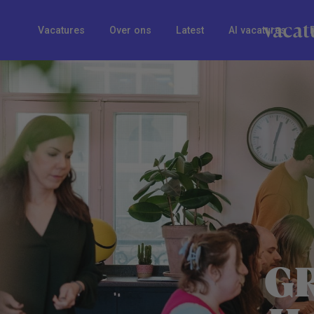
Vacatures
Over ons
Latest
AI vacatures
GR