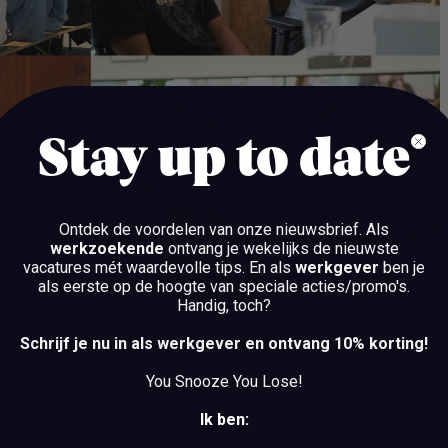
Stay up to date
Ontdek de voordelen van onze nieuwsbrief.
Als
werkzoekende
ontvang je wekelijks de nieuwste
vacatures mét waardevolle tips. En als
werkgever
ben je
als eerste op de hoogte van speciale acties/promo's.
Handig, toch?
Schrijf je nu in als werkgever en ontvang 10% korting!
bent
You Snooze You Lose!
de baas van ons kantoor (en, niet onbelangrijk, de voorraadkast).
Ik ben:
s om te werken, voor zowel je collega’s als hun klanten. De