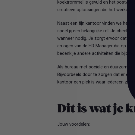
koektrommel is gevuld en het postvakje 
creatieve oplossingen die het werken 
Naast een fijn kantoor vinden we het be
speel jij een belangrijke rol. Je checkt r
wanneer nodig. Je zorgt ervoor dat ied
en ogen van de HR Manager die op afst
bedenk je andere activiteiten die bijdr
Als bureau met sociale en duurzame amb
Bijvoorbeeld door te zorgen dat er een 
kantoor een plek is waar iedereen zich
Dit is wat je k
Jouw voordelen: