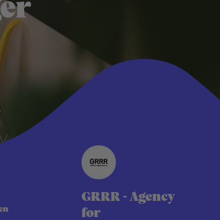
er
GRRR - Agency
en
for