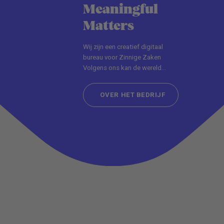
Meaningful
Matters
Wij zijn een creatief digitaal
bureau voor Zinnige Zaken
Volgens ons kan de wereld
schoner, eerlijker en kleurrijker.
OVER HET BEDRIJF
OVER HET BEDRIJF