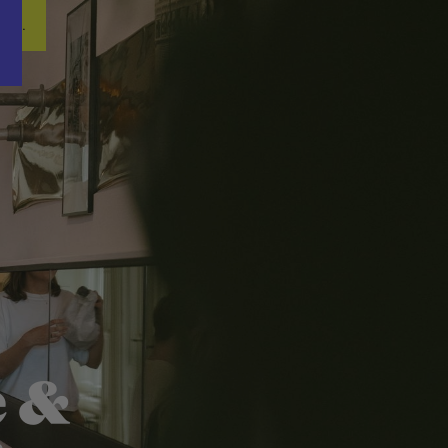
Word nu gratis en geheel vrijblijvend lid van ons Vacature Via netwer
ren.
e &