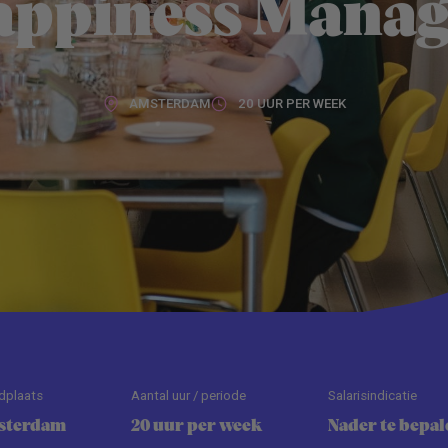
appiness Manag
AMSTERDAM
20 UUR PER WEEK
dplaats
Aantal uur / periode
Salarisindicatie
sterdam
20 uur per week
Nader te bepal