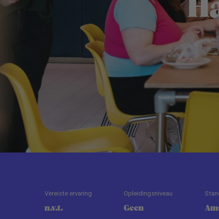
H
Vereiste ervaring
Opleidingsniveau
Stan
n.v.t.
Geen
Am