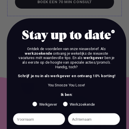
BOEK EEN 70 MIN CONSULT
BOEK EEN 70 MIN CONSULT
Het is verboden om zonder voorafgaande schriftelijke
Stay up to date
toestemming content en informatie van deze website te kopiëren,
te reproduceren of te gebruiken voor commerciële doeleinden.
Ontdek de voordelen van onze nieuwsbrief.
Als
werkzoekende
ontvang je wekelijks de nieuwste
vacatures mét waardevolle tips. En als
werkgever
ben je
als eerste op de hoogte van speciale acties/promo's.
Handig, toch?
Schrijf je nu in als werkgever en ontvang 10% korting!
You Snooze You Lose!
Ik ben:
Werkgever
Werkzoekende