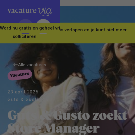
Word nu gratis en geheel vrijblijvend lid van ons Vacature Via 
Let op! Deze vacature is verlopen en je kunt niet meer
solliciteren.
Alle vacatures
Vacature
Alle vacatures
23 april 2025
Guts & Gusto B.V.
Guts & Gusto zoekt
Store Manager