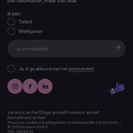
Een nieuwsbrief, maar dan leuk!
Ik ben:
Talent
Werkgever
Ja, ik ga akkoord met het
privacybeleid
Vacature archief
Stage archief
Freelance archief
Recruitment archief
Privacy en cookie policy
Algemene Voorwaarden
We Cut the Code ⚡️
©
2026
Vacature Via B.V.
KVK: 63246244