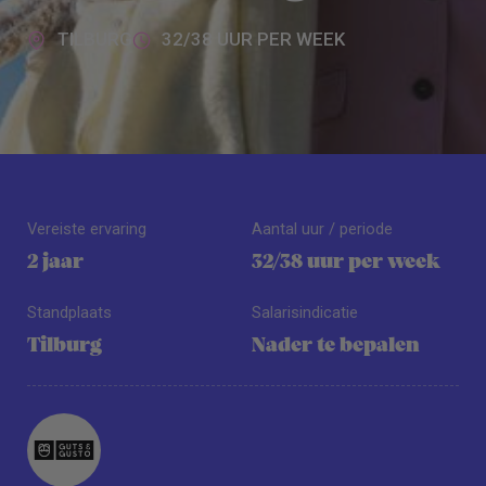
TILBURG
32/38 UUR PER WEEK
Vereiste ervaring
Aantal uur / periode
2 jaar
32/38 uur per week
Standplaats
Salarisindicatie
Tilburg
Nader te bepalen