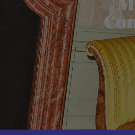
M
Con