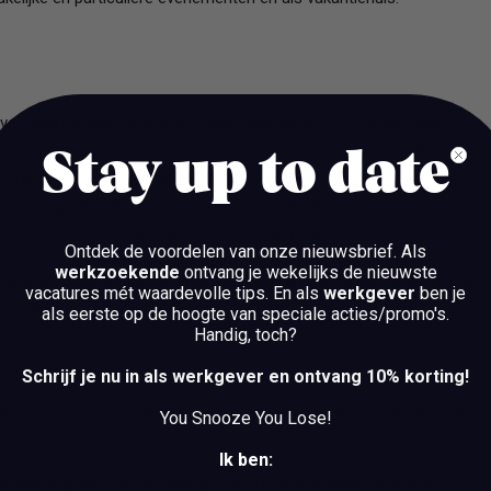
ven laten komen op social media, daar ga jij voor zorgen! Met
oep te enthousiasmeren over onze huizen en ons werk, en alle
Stay up to date
 te maken. Geen dag is hetzelfde. Je houdt het bestaande social
waar nodig, bedenkt online campagnes, gaat naar de meest
en en schrijft enthousiasmerende social posts.
Ontdek de voordelen van onze nieuwsbrief.
Als
werkzoekende
ontvang je wekelijks de nieuwste
ies goed in beeld brengt, en je weet via de socials een breed publiek
vacatures mét waardevolle tips. En als
werkgever
ben je
 verbinden.
als eerste op de hoogte van speciale acties/promo's.
Handig, toch?
Schrijf je nu in als werkgever en ontvang 10% korting!
len en website dagelijks van mooie, activerende en doeltreffende
You Snooze You Lose!
Ik ben:
amenwerking met het marketing-communicatie team. Denk aan