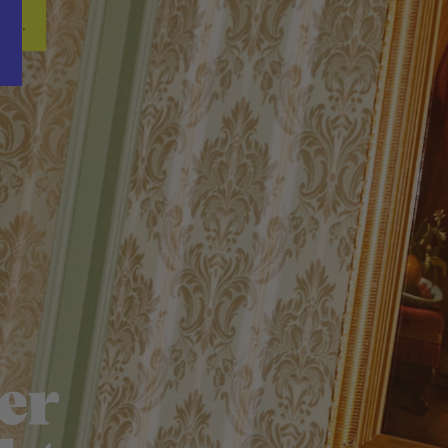
Word nu gratis en geheel vrijblijvend lid van ons Vacature Via netwer
ren.
er