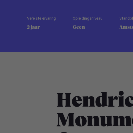
Vereiste ervaring
Opleidingsniveau
Standp
2 jaar
Geen
Amst
Hendric
Monume