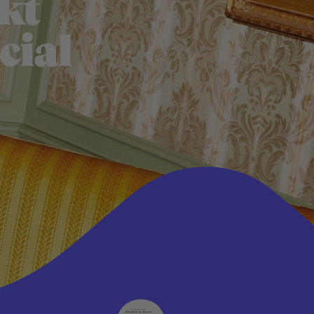
kt
cial