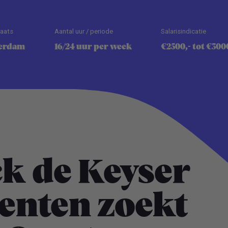
laats
Aantal uur / periode
Salarisindicatie
erdam
16/24 uur per week
€2500,- tot €300
k de Keyser
nten zoekt