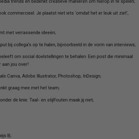
edia trends en bedenkt creatieve manieren om hierop in te spelen;
ook commercieel. Je plaatst niet iets ‘omdat het er leuk uit ziet’,
 komt met verrassende ideeën;
ut bij collega’s op te halen, bijvoorbeeld in de vorm van interviews;
beleeft om social doelstellingen te behalen. Een post die minimaal
 aan jou over!
s Canva, Adobe Illustrator, Photoshop, InDesign;
denkt graag mee met het team;
der de knie. Taal- en stijlfouten maak jij niet;
ijs B;