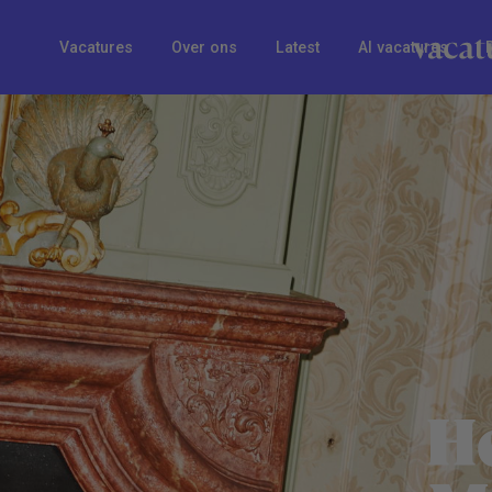
Vacatures
Over ons
Latest
AI vacatures
H