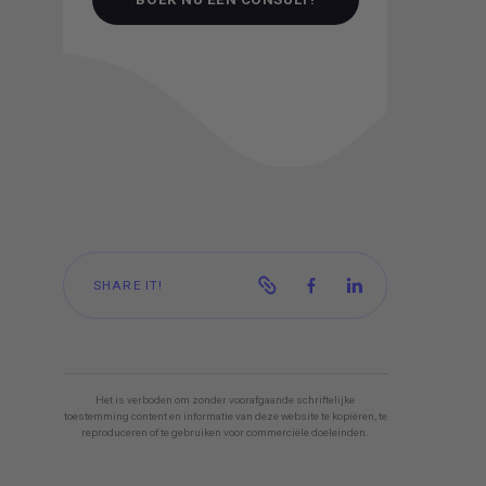
BOEK NU EEN CONSULT!
SHARE IT!
Het is verboden om zonder voorafgaande schriftelijke
toestemming content en informatie van deze website te kopiëren, te
reproduceren of te gebruiken voor commerciële doeleinden.