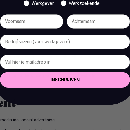
Werkgever
Werkzoekende
anisatie;
op basis van interactie, bereik, CTR en optimaliseert jouw volgende
n;
tingen;
 het gebied van social media en schakelt jouw collega’s om deze
’s met het onderhouden van content op de website.
INSCHRIJVEN
bent
 media incl. social advertising;