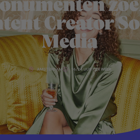
onumenten zoe
tent Creator So
Media
AMSTERDAM
16/24 UUR PER WEEK