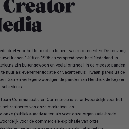
 Creator
Media
 goede doel voor het behoud en beheer van monumenten. De omvang
ouwd tussen 1495 en 1995 en verspreid over heel Nederland, is
terieurs zijn buitengewoon en veelal origineel. In de meeste panden
te huur als evenementlocatie of vakantiehuis. Twaalf parels uit de
oeken. Samen vertegenwoordigen de panden van Hendrick de Keyser
eschiedenis.
Team Communicatie en Commercie is verantwoordelijk voor het
n het realiseren van onze marketing- en
 onze (publieks-)activiteiten als voor onze organisatie-brede
ntwoordelijk voor de commerciële exploitatie van onze
kelijke en particuliere evenementen en als vakantiehuis.