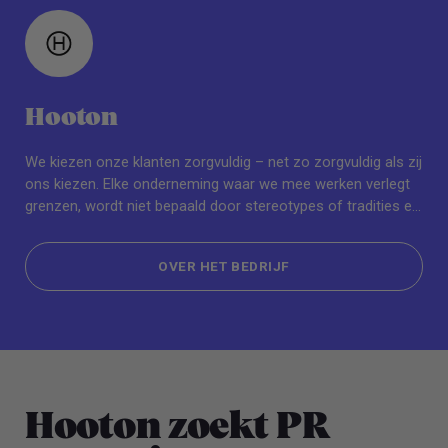
Hooton
We kiezen onze klanten zorgvuldig – net zo zorgvuldig als zij
ons kiezen. Elke onderneming waar we mee werken verlegt
grenzen, wordt niet bepaald door stereotypes of tradities en
deelt onze waarden. Duurzaamheid is voor ons niet alleen
een modewoord, het is een grondbeginsel. Wij helpen onze
OVER HET BEDRIJF
klanten vorm te geven aan een meer ‘purpose-driven’ en
milieubewuste toekomst.
OVER HET BEDRIJF
Hooton zoekt PR