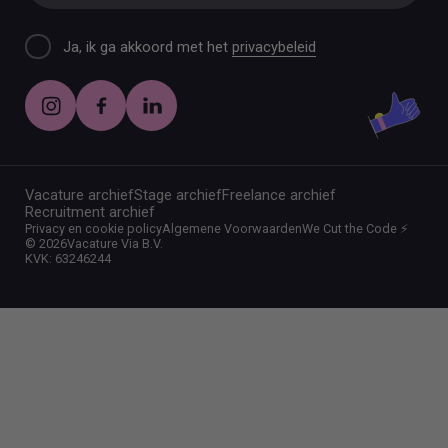
Ja, ik ga akkoord met het
privacybeleid
Vacature archief
Stage archief
Freelance archief
Recruitment archief
Privacy en cookie policy
Algemene Voorwaarden
We Cut the Code ⚡️
©
2026
Vacature Via B.V.
KVK: 63246244