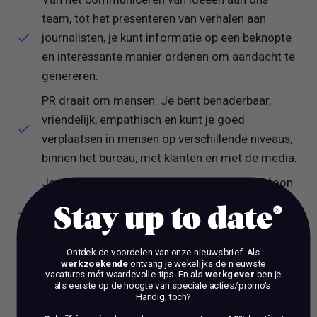
team, tot het presenteren van verhalen aan
journalisten, je kunt informatie op een beknopte
en interessante manier ordenen om aandacht te
genereren.
PR draait om mensen. Je bent benaderbaar,
vriendelijk, empathisch en kunt je goed
verplaatsen in mensen op verschillende niveaus,
binnen het bureau, met klanten en met de media.
Je hebt genoeg zelfvertrouwen om de telefoon
op te pakken en journalisten, op een positieve,
Stay up to date
vriendelijke en opgewekte toon, te woord te
staan.
Ontdek de voordelen van onze nieuwsbrief.
Als
werkzoekende
ontvang je wekelijks de nieuwste
Je kan snel en efficiënt werken om aan krappe
vacatures mét waardevolle tips. En als
werkgever
ben je
media deadlines en druk van collega’s en klanten
als eerste op de hoogte van speciale acties/promo's.
Handig, toch?
te kunnen voldoen, zonder concessies te doen