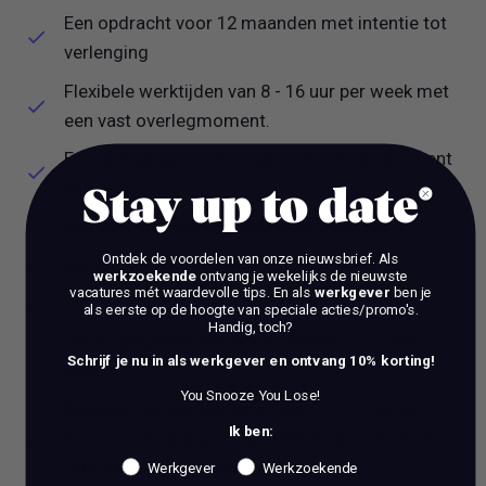
Een opdracht voor 12 maanden met intentie tot
verlenging
Flexibele werktijden van 8 - 16 uur per week met
een vast overlegmoment.
Een uitdaging bij een organisatie in een moment
van groei.
Stay up to date
Een down-to-earth, open bedrijfscultuur.
Ontdek de voordelen van onze nieuwsbrief.
Als
Een klein maar fijn team.
werkzoekende
ontvang je wekelijks de nieuwste
vacatures mét waardevolle tips. En als
werkgever
ben je
Een werkplek in het centrum van Rotterdam.
als eerste op de hoogte van speciale acties/promo's.
Handig, toch?
De mogelijkheid om je in te zetten voor ‘the
Schrijf je nu in als werkgever en ontvang 10% korting!
culture’.
You Snooze You Lose!
Betaling van een uurtarief van € 25 - € 50 (op
Ik ben:
basis van ervaring) door middel van freelance
facturering en reiskosten in overleg.
Werkgever
Werkzoekende