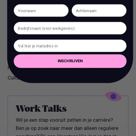
Momenteel verkennen wij de optie om in de
toekomst over te gaan naar een dienstverband
in loondienst
De werving & selectie voor deze functie wordt
gedaan door Personeel Via.
INSCHRIJVEN
Heb je nog vragen?
App Sharida
, onze People &
Culture Expert.
Work Talks
Wil je een stap vooruit zetten in je carrière?
Ben je op zoek naar meer dan alleen reguliere