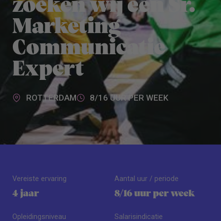
zoeken wij een Sr.
Marketing
Communicatie
Expert
ROTTERDAM
8/16 UUR PER WEEK
Vereiste ervaring
Aantal uur / periode
4 jaar
8/16 uur per week
Opleidingsniveau
Salarisindicatie