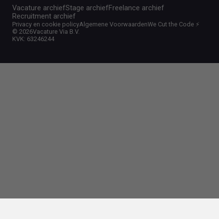
Vacature archief
Stage archief
Freelance archief
Recruitment archief
Privacy en cookie policy
Algemene Voorwaarden
We Cut the Code ⚡️
©
2026
Vacature Via B.V.
KVK: 63246244