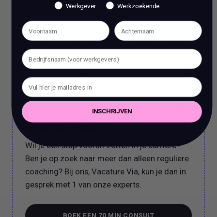
en nog veel meer!
Werkgever
Werkzoekende
Zie jij jezelf al helemaal werken in ons team? Super,
we komen graag met jou in contact. Solliciteer dan
nu door je cv en een korte motivatie op te sturen en
wie weet drinken we binnenkort al een kop koffie.
INSCHRIJVEN
Work Talks
Wil je een stap vooruit zetten in je carrière?
Ben je op zoek naar meer dan alleen reguliere
coaching? Bij ons, Vacature Via, kun je dan in
gesprek met 1 van onze experts.
BOEK EEN 70 MIN CONSULT