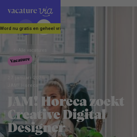
Word nu gratis en geheel vrijblijvend lid van ons Vacature Via 
Alle vacatures
Vacature
Alle vacatures
27 januari 2025
JAM! Horeca
JAM! Horeca zoekt
Creative Digital
Designer