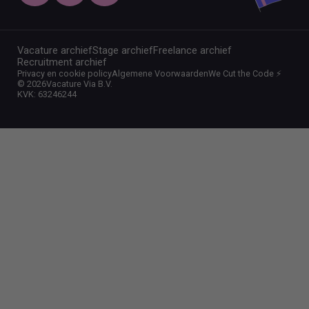
Vacature archief
Stage archief
Freelance archief
Recruitment archief
Privacy en cookie policy
Algemene Voorwaarden
We Cut the Code ⚡️
©
2026
Vacature Via B.V.
KVK: 63246244