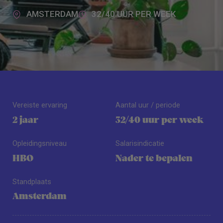
AMSTERDAM
32/40 UUR PER WEEK
Vereiste ervaring
Aantal uur / periode
2 jaar
32/40 uur per week
Opleidingsniveau
Salarisindicatie
HBO
Nader te bepalen
Standplaats
Amsterdam