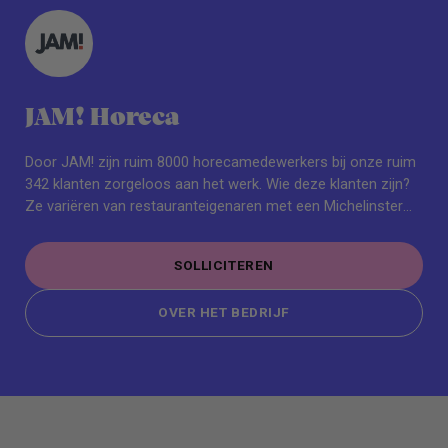
JAM! Horeca
Door JAM! zijn ruim 8000 horecamedewerkers bij onze ruim
342 klanten zorgeloos aan het werk. Wie deze klanten zijn?
Ze variëren van restauranteigenaren met een Michelinster
tot aan ondernemers met een strandtent op de
Waddeneilanden (bekijk hier onze samenwerkingen).
SOLLICITEREN
SOLLICITEREN
OVER HET BEDRIJF
OVER HET BEDRIJF