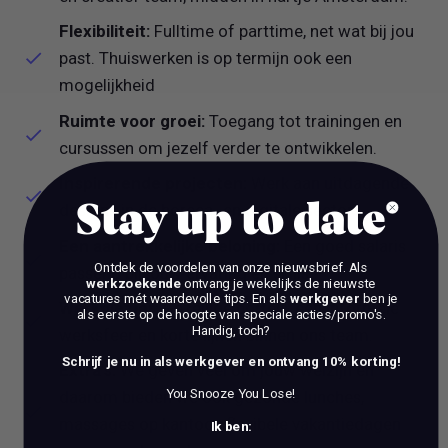
Flexibiliteit:
Fulltime of parttime, net wat bij jou
past. Thuiswerken is op termijn ook een
mogelijkheid
Ruimte voor groei:
Toegang tot trainingen en
cursussen om jezelf verder te ontwikkelen.
Inspirerende projecten:
Werk aan uitdagende
designs in de horeca- en digitale sector.
Stay up to date
Een aantrekkelijke beloning:
Een goed salaris
Ontdek de voordelen van onze nieuwsbrief.
Als
passend bij jouw ervaring en skills.
werkzoekende
ontvang je wekelijks de nieuwste
vacatures mét waardevolle tips. En als
werkgever
ben je
Werkplezier:
Gezellige borrels, een informele
als eerste op de hoogte van speciale acties/promo's.
Handig, toch?
werksfeer en korte lijnen binnen ons team.
Schrijf je nu in als werkgever en ontvang 10% korting!
Extra’s:
We geven veel om jouw welzijn en
You Snooze You Lose!
daarom bieden we ook gezonde lunches,
massages op kantoor, flexibele vakantiedagen
Ik ben: