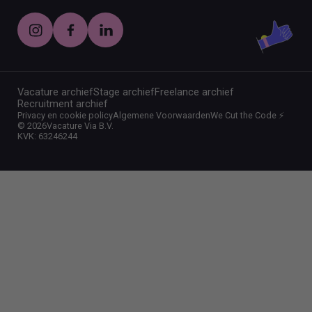
Vacature archief
Stage archief
Freelance archief
Recruitment archief
Privacy en cookie policy
Algemene Voorwaarden
We Cut the Code ⚡️
©
2026
Vacature Via B.V.
KVK: 63246244