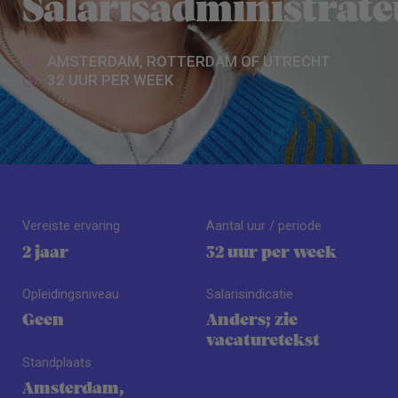
Salarisadministrat
AMSTERDAM, ROTTERDAM OF UTRECHT
32 UUR PER WEEK
Vereiste ervaring
Aantal uur / periode
2 jaar
32 uur per week
Opleidingsniveau
Salarisindicatie
Geen
Anders; zie
vacaturetekst
Standplaats
Amsterdam,