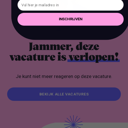
INSCHRIJVEN
Jammer, deze
vacature is
verlopen!
Je kunt niet meer reageren op deze vacature.
BEKIJK ALLE VACATURES
BEKIJK ALLE VACATURES