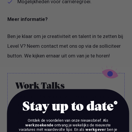
Mogelijkheden voor carrièregroei.
Meer informatie?
Ben je klaar om je creativiteit en talent in te zetten bij
Level V? Neem contact met ons op via de solliciteer
button. We kijken ernaar uit om van je te horen!
Work Talks
Wil je een stap vooruit zetten in je carrière?
Stay up to date
Ben je op zoek naar meer dan alleen reguliere
coaching? Bij ons, Vacature Via, kun je dan in
gesprek met 1 van onze experts.
Ontdek de voordelen van onze nieuwsbrief.
Als
werkzoekende
ontvang je wekelijks de nieuwste
vacatures mét waardevolle tips. En als
werkgever
ben je