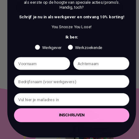
als eerste op de hoogte van speciale acties/promo's.
BOEK EEN 70 MIN CONSULT
Handig, toch?
Schrijf je nu in als werkgever en ontvang 10% korting!
BOEK EEN 70 MIN CONSULT
You Snooze You Lose!
Ik ben:
Het is verboden om zonder voorafgaande schriftelijke
toestemming content en informatie van deze website te kopiëren,
Werkgever
Werkzoekende
te reproduceren of te gebruiken voor commerciële doeleinden.
INSCHRIJVEN