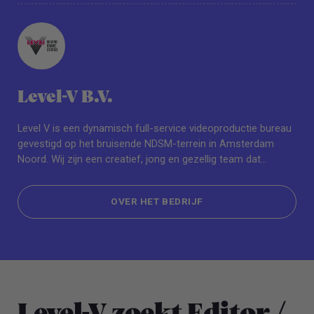
Level-V B.V.
Level V is een dynamisch full-service videoproductie bureau
gevestigd op het bruisende NDSM-terrein in Amsterdam
Noord. Wij zijn een creatief, jong en gezellig team dat
gespecialiseerd is in het creëren van hoge kwaliteit online
video’s voor grote merken
OVER HET BEDRIJF
OVER HET BEDRIJF