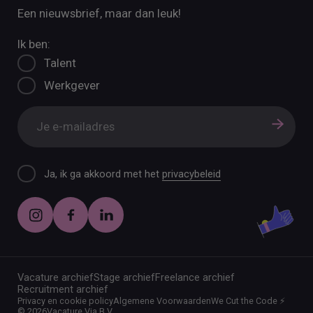
Een nieuwsbrief, maar dan leuk!
Ik ben:
Talent
Werkgever
Ja, ik ga akkoord met het
privacybeleid
Vacature archief
Stage archief
Freelance archief
Recruitment archief
Privacy en cookie policy
Algemene Voorwaarden
We Cut the Code ⚡️
©
2026
Vacature Via B.V.