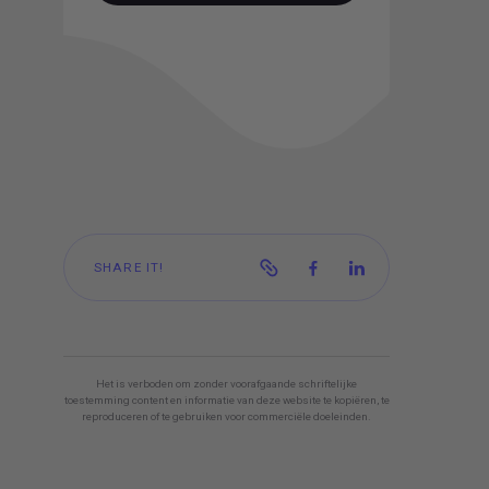
BOEK NU EEN CONSULT!
SHARE IT!
Het is verboden om zonder voorafgaande schriftelijke
toestemming content en informatie van deze website te kopiëren, te
reproduceren of te gebruiken voor commerciële doeleinden.