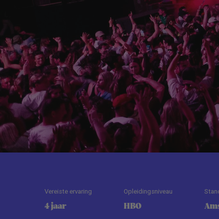
Vereiste ervaring
Opleidingsniveau
Stan
4 jaar
HBO
Am