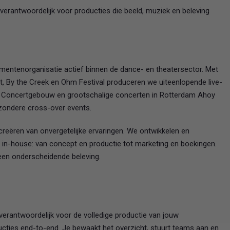
d verantwoordelijk voor producties die beeld, muziek en beleving
entenorganisatie actief binnen de dance- en theatersector. Met
, By the Creek en Ohm Festival produceren we uiteenlopende live-
t Concertgebouw en grootschalige concerten in Rotterdam Ahoy
ijzondere cross-over events.
eëren van onvergetelijke ervaringen. We ontwikkelen en
in-house: van concept en productie tot marketing en boekingen.
n een onderscheidende beleving.
verantwoordelijk voor de volledige productie van jouw
ucties end-to-end. Je bewaakt het overzicht, stuurt teams aan en