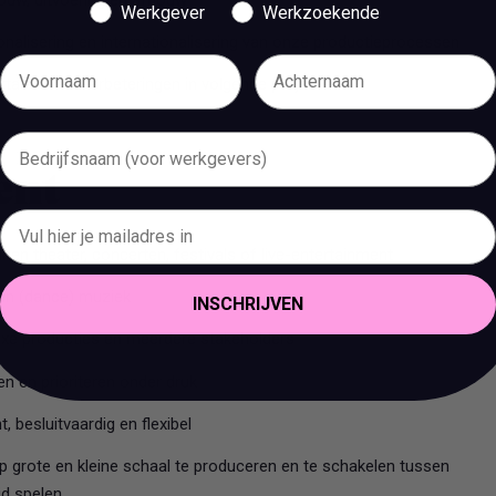
Werkgever
Werkzoekende
onalisering en internationalisering van onze productieprocessen
rtalen naar verbeteringen in volgende projecten
bent
nnen theater, concerten, festivals of live-entertainment
 en (dance) muziek
INSCHRIJVEN
xe producties en meerdere stakeholders
n en prioriteren onder druk
 besluitvaardig en flexibel
 grote en kleine schaal te produceren en te schakelen tussen
jd spelen.