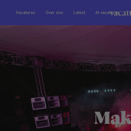
Vacatures
Over ons
Latest
AI vacatures
Mak