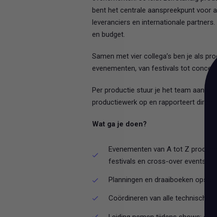
bent het centrale aanspreekpunt voor al
leveranciers en internationale partners
en budget.
Samen met vier collega’s ben je als pr
evenementen, van festivals tot concert
Per productie stuur je het team aan en
productiewerk op en rapporteert direct
Wat ga je doen?
Evenementen van A tot Z producer
festivals en cross-over events
Planningen en draaiboeken opstel
Coördineren van alle technische, 
Leiding nemen tijdens shows: opb