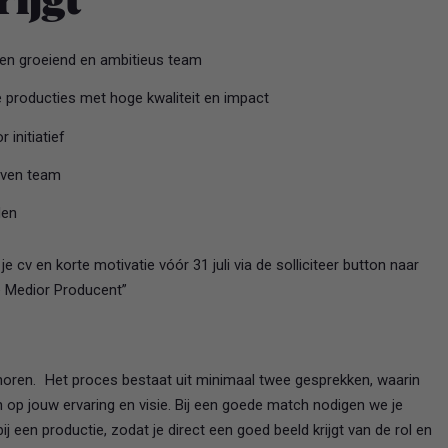
rijgt
een groeiend en ambitieus team
e producties met hoge kwaliteit en impact
 initiatief
even team
den
je cv en korte motivatie vóór 31 juli via de solliciteer button naar
e Medior Producent”
s horen. Het proces bestaat uit minimaal twee gesprekken, waarin
op jouw ervaring en visie. Bij een goede match nodigen we je
ij een productie, zodat je direct een goed beeld krijgt van de rol en