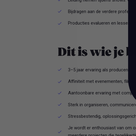
Bijdragen aan de verdere professi
Producties evalueren en lessen ve
Dit is wie je 
3–5 jaar ervaring als producent bi
Affiniteit met evenementen, films
Aantoonbare ervaring met comple
Sterk in organiseren, communicere
Stressbestendig, oplossingsgericht,
Je wordt er enthousiast van om op
meerdere projecten die tegelijkerti