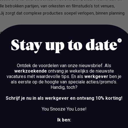
le betrokken partijen, van orkesten en filmstudio's tot venues,
. Jij zorgt dat complexe producties soepel verlopen, binnen planning
oductieteam verantwoordelijk voor het produceren van al onze eigen
en.
Stay up to date
 bewaak je het budget. Je pakt daarnaast ook zelf uitvoerend
 aan onze Head of Production.
Ontdek de voordelen van onze nieuwsbrief.
Als
werkzoekende
ontvang je wekelijks de nieuwste
vacatures mét waardevolle tips. En als
werkgever
ben je
als eerste op de hoogte van speciale acties/promo's.
Handig, toch?
en, van concept tot uitvoering, van Cinema in Concert-shows tot
Schrijf je nu in als werkgever en ontvang 10% korting!
len en bewaken
You Snooze You Lose!
logistieke en productionele aspecten
Ik ben:
ouw, uitvoering en afbouw