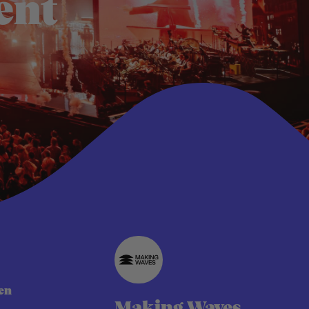
ent
en
Making Waves