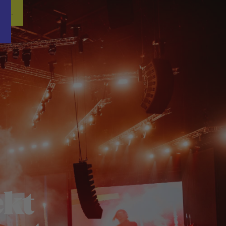
Word nu gratis en geheel vrijblijvend lid van ons Vacature Via netwer
ren.
ekt