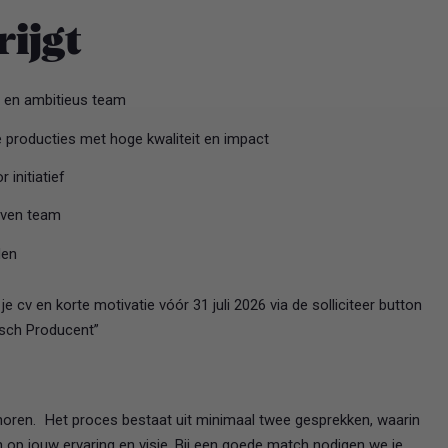
rijgt
d en ambitieus team
e producties met hoge kwaliteit en impact
 initiatief
even team
den
je cv en korte motivatie vóór 31 juli 2026 via de solliciteer button
isch Producent”
s horen. Het proces bestaat uit minimaal twee gesprekken, waarin
op jouw ervaring en visie. Bij een goede match nodigen we je