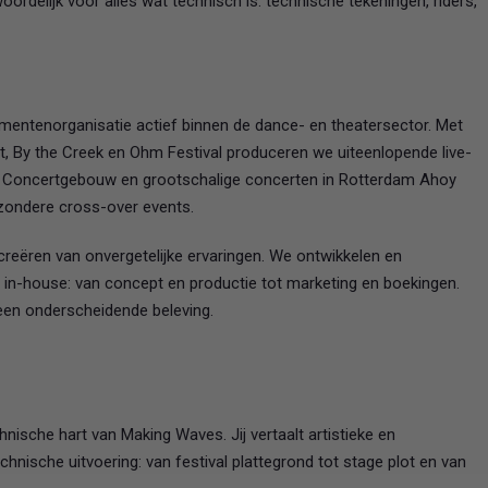
oordelijk voor alles wat technisch is: technische tekeningen, riders,
entenorganisatie actief binnen de dance- en theatersector. Met
, By the Creek en Ohm Festival produceren we uiteenlopende live-
t Concertgebouw en grootschalige concerten in Rotterdam Ahoy
ijzondere cross-over events.
eëren van onvergetelijke ervaringen. We ontwikkelen en
in-house: van concept en productie tot marketing en boekingen.
n een onderscheidende beleving.
nische hart van Making Waves. Jij vertaalt artistieke en
hnische uitvoering: van festival plattegrond tot stage plot en van