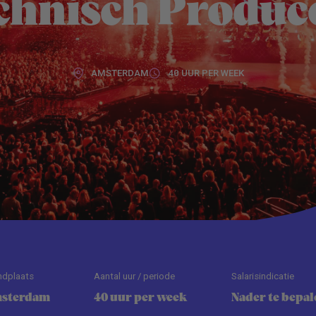
chnisch Produc
AMSTERDAM
40 UUR PER WEEK
ndplaats
Aantal uur / periode
Salarisindicatie
sterdam
40 uur per week
Nader te bepal