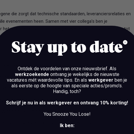
egene die zorgt dat technische standaarden, leveranciersrelaties en
 alle evenementen heen. Samen met vier collega’s ben je
r het produceren van al onze eigen evenementen, van festivals tot
Stay up to date
orworks (of vergelijkbaar) voor al onze producties
Ontdek de voordelen van onze nieuwsbrief.
Als
werkzoekende
ontvang je wekelijks de nieuwste
ken (audio, video, lighting, rigging, power)
vacatures mét waardevolle tips. En als
werkgever
ben je
als eerste op de hoogte van speciale acties/promo's.
oductionele eisen, knelpunten signaleren en oplossen
Handig, toch?
egie en standaardisatie over labels heen
Schrijf je nu in als werkgever en ontvang 10% korting!
eggen en doorvoeren in templates en processen
You Snooze You Lose!
a's met het uitwerken van technische tekeningen
Ik ben: