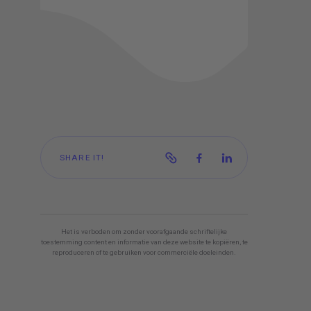
BOEK NU EEN CONSULT!
SHARE IT!
Het is verboden om zonder voorafgaande schriftelijke
toestemming content en informatie van deze website te kopiëren, te
reproduceren of te gebruiken voor commerciële doeleinden.