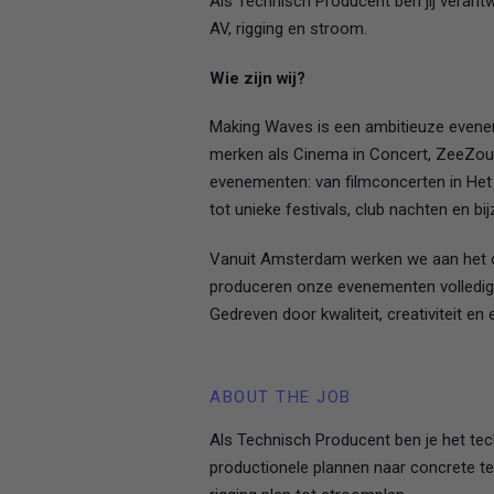
Als Technisch Producent ben jij verantw
AV, rigging en stroom.
Wie zijn wij?
Making Waves is een ambitieuze evenem
merken als Cinema in Concert, ZeeZout
evenementen: van filmconcerten in He
tot unieke festivals, club nachten en b
Vanuit Amsterdam werken we aan het cr
produceren onze evenementen volledig 
Gedreven door kwaliteit, creativiteit e
ABOUT THE JOB
Als Technisch Producent ben je het tech
productionele plannen naar concrete tec