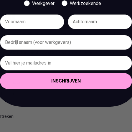
Werkgever
Werkzoekende
bent
oducent of vergelijkbaar binnen evenementen / concerten / theater /
s of SCAD Re-Event zowel 2D als 3D voor plattegronden en
INSCHRIJVEN
 en flexibel
 te reizen
B
streken